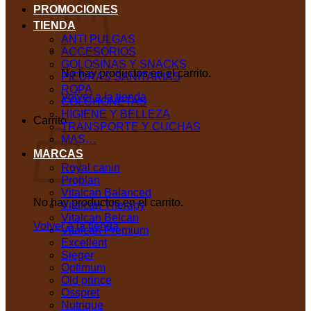
PROMOCIONES
TIENDA
ANTI PULGAS
ACCESORIOS
GOLOSINAS Y SNACKS
No hay productos en el carrito.
PIEDRAS SANITARIAS
ROPA
Volver a la tienda
COLCHONETAS
HIGIENE Y BELLEZA
Carrito
TRANSPORTE Y CUCHAS
MAS…
MARCAS
Royal canin
Proplan
Vitalcan Balanced
No hay productos en el carrito.
Vitalcan Therapy
Vitalcan Belcan
Volver a la tienda
Vitalcan Premium
Excellent
Sieger
Optimum
Old prince
Osspret
Nutrique