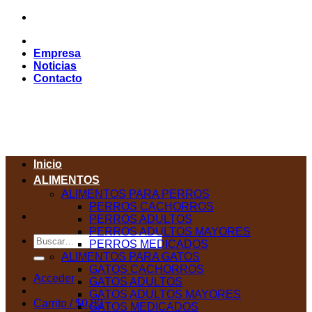
Saltar
al
contenido
Empresa
Noticias
Contacto
Inicio
ALIMENTOS
ALIMENTOS PARA PERROS
PERROS CACHORROS
PERROS ADULTOS
PERROS ADULTOS MAYORES
Buscar
PERROS MEDICADOS
por:
ALIMENTOS PARA GATOS
GATOS CACHORROS
Acceder
GATOS ADULTOS
GATOS ADULTOS MAYORES
Carrito /
$
0,00
GATOS MEDICADOS