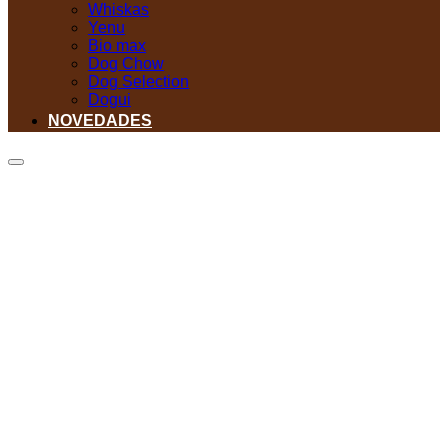
Whiskas
Yenu
Bio max
Dog Chow
Dog Selection
Dogui
NOVEDADES