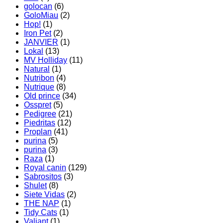
golocan
(6)
GoloMiau
(2)
Hop!
(1)
Iron Pet
(2)
JANVIER
(1)
Lokal
(13)
MV Holliday
(11)
Natural
(1)
Nutribon
(4)
Nutrique
(8)
Old prince
(34)
Osspret
(5)
Pedigree
(21)
Piedritas
(12)
Proplan
(41)
purina
(5)
purina
(3)
Raza
(1)
Royal canin
(129)
Sabrositos
(3)
Shulet
(8)
Siete Vidas
(2)
THE NAP
(1)
Tidy Cats
(1)
Valiant
(1)