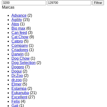
Precio
Precio
Filtrar
mínimo
máximo
Marcas
Advance
(2)
Agility
(15)
Atos
(1)
Bio max
(6)
Can feed
(3)
Cat Chow
(9)
Catpro
(5)
Company
(1)
Criadores
(1)
Darwin
(1)
Dog Chow
(1)
Dog Selection
(2)
Dogpro
(7)
Dogui
(2)
Dr.Zoo
(2)
dr.zoo
(1)
Elmer
(5)
Estampa
(2)
Eukanuba
(21)
Excellent
(27)
Felix
(4)
Gati
(1)