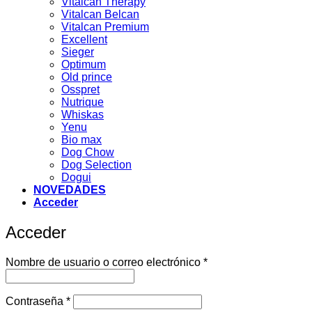
Vitalcan Therapy
Vitalcan Belcan
Vitalcan Premium
Excellent
Sieger
Optimum
Old prince
Osspret
Nutrique
Whiskas
Yenu
Bio max
Dog Chow
Dog Selection
Dogui
NOVEDADES
Acceder
Acceder
Obligatorio
Nombre de usuario o correo electrónico
*
Obligatorio
Contraseña
*