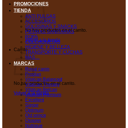
PROMOCIONES
TIENDA
ANTI PULGAS
ACCESORIOS
GOLOSINAS Y SNACKS
No hay productos en el carrito.
PIEDRAS SANITARIAS
ROPA
Volver a la tienda
COLCHONETAS
HIGIENE Y BELLEZA
Carrito
TRANSPORTE Y CUCHAS
MAS…
MARCAS
Royal canin
Proplan
Vitalcan Balanced
No hay productos en el carrito.
Vitalcan Therapy
Vitalcan Belcan
Volver a la tienda
Vitalcan Premium
Excellent
Sieger
Optimum
Old prince
Osspret
Nutrique