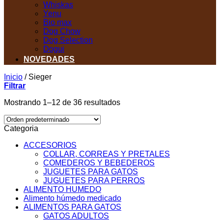
Whiskas
Yenu
Bio max
Dog Chow
Dog Selection
Dogui
NOVEDADES
Inicio
/
Sieger
Filtrar
Mostrando 1–12 de 36 resultados
Categoria
ACCESORIOS
COLLAR, CORREAS Y PRETALES
COMEDEROS Y BEBEDEROS
JUGUETES PARA GATOS
JUGUETES PARA PERROS
ALIMENTO HUMEDO
Alimento húmedo medicado
ALIMENTOS PARA GATOS
GATOS ADULTOS