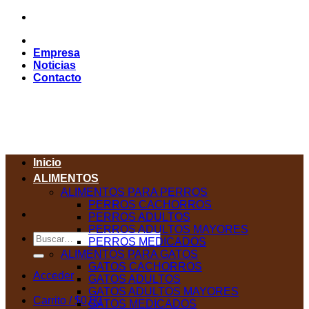
Saltar
al
contenido
Empresa
Noticias
Contacto
Inicio
ALIMENTOS
ALIMENTOS PARA PERROS
PERROS CACHORROS
PERROS ADULTOS
PERROS ADULTOS MAYORES
Buscar
PERROS MEDICADOS
por:
ALIMENTOS PARA GATOS
GATOS CACHORROS
Acceder
GATOS ADULTOS
GATOS ADULTOS MAYORES
Carrito /
$
0,00
GATOS MEDICADOS