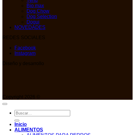
Yenu
Bio max
Dog Chow
Dog Selection
Dogui
NOVEDADES
REDES SOCIALES
Facebook
Instagram
Diseño y desarrollo
Copyright 2026 ©
Buscar
por:
Inicio
ALIMENTOS