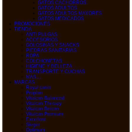
GATOS CACHORROS
GATOS ADULTOS
GATOS ADULTOS MAYORES
GATOS MEDICADOS
PROMOCIONES
TIENDA
ANTI PULGAS
ACCESORIOS
GOLOSINAS Y SNACKS
PIEDRAS SANITARIAS
ROPA
COLCHONETAS
HIGIENE Y BELLEZA
TRANSPORTE Y CUCHAS
MAS…
MARCAS
Royal canin
Proplan
Vitalcan Balanced
Vitalcan Therapy
Vitalcan Belcan
Vitalcan Premium
Excellent
Sieger
Optimum