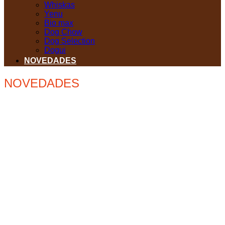
Whiskas
Yenu
Bio max
Dog Chow
Dog Selection
Dogui
NOVEDADES
NOVEDADES