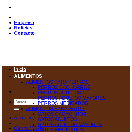
Saltar
al
contenido
Empresa
Noticias
Contacto
Inicio
ALIMENTOS
ALIMENTOS PARA PERROS
PERROS CACHORROS
PERROS ADULTOS
PERROS ADULTOS MAYORES
Buscar
PERROS MEDICADOS
por:
ALIMENTOS PARA GATOS
GATOS CACHORROS
Acceder
GATOS ADULTOS
GATOS ADULTOS MAYORES
Carrito /
$
0,00
GATOS MEDICADOS