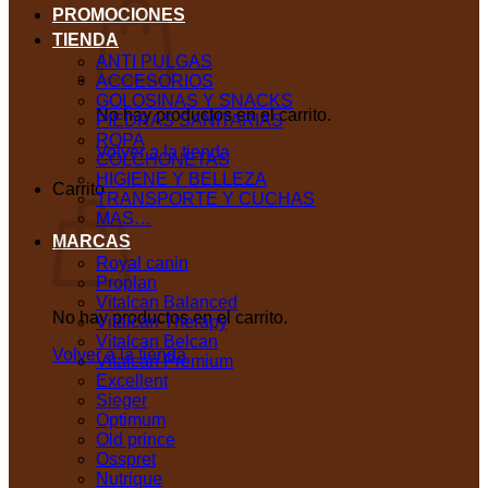
PROMOCIONES
TIENDA
ANTI PULGAS
ACCESORIOS
GOLOSINAS Y SNACKS
No hay productos en el carrito.
PIEDRAS SANITARIAS
ROPA
Volver a la tienda
COLCHONETAS
HIGIENE Y BELLEZA
Carrito
TRANSPORTE Y CUCHAS
MAS…
MARCAS
Royal canin
Proplan
Vitalcan Balanced
No hay productos en el carrito.
Vitalcan Therapy
Vitalcan Belcan
Volver a la tienda
Vitalcan Premium
Excellent
Sieger
Optimum
Old prince
Osspret
Nutrique