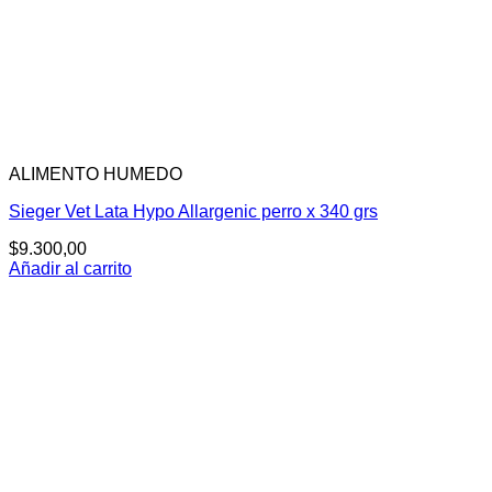
ALIMENTO HUMEDO
Sieger Vet Lata Hypo Allargenic perro x 340 grs
$
9.300,00
Añadir al carrito