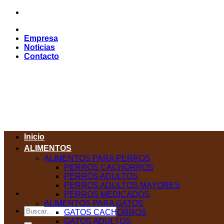
Saltar
al
contenido
Empresa
Noticias
Contacto
Inicio
ALIMENTOS
ALIMENTOS PARA PERROS
PERROS CACHORROS
PERROS ADULTOS
PERROS ADULTOS MAYORES
PERROS MEDICADOS
ALIMENTOS PARA GATOS
Buscar
GATOS CACHORROS
por:
GATOS ADULTOS