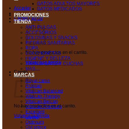
GATOS ADULTOS MAYORES
Acceder
GATOS MEDICADOS
PROMOCIONES
Carrito /
$
0,00
TIENDA
ANTI PULGAS
ACCESORIOS
GOLOSINAS Y SNACKS
PIEDRAS SANITARIAS
ROPA
No hay productos en el carrito.
COLCHONETAS
HIGIENE Y BELLEZA
Volver a la tienda
TRANSPORTE Y CUCHAS
MAS…
Carrito
MARCAS
Royal canin
Proplan
Vitalcan Balanced
Vitalcan Therapy
Vitalcan Belcan
No hay productos en el carrito.
Vitalcan Premium
Excellent
Volver a la tienda
Sieger
Optimum
Old prince