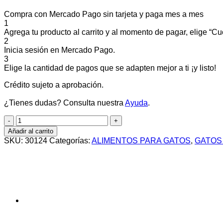
Compra con Mercado Pago sin tarjeta y paga mes a mes
1
Agrega tu producto al carrito y al momento de pagar, elige “Cuo
2
Inicia sesión en Mercado Pago.
3
Elige la cantidad de pagos que se adapten mejor a ti ¡y listo!
Crédito sujeto a aprobación.
¿Tienes dudas? Consulta nuestra
Ayuda
.
LOKAL
Gatos
Añadir al carrito
Adultos
SKU:
30124
Categorías:
ALIMENTOS PARA GATOS
,
GATOS
x
7,5kg
cantidad