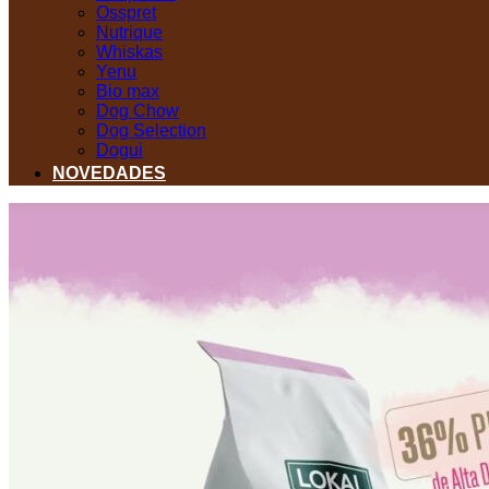
Osspret
Nutrique
Whiskas
Yenu
Bio max
Dog Chow
Dog Selection
Dogui
NOVEDADES