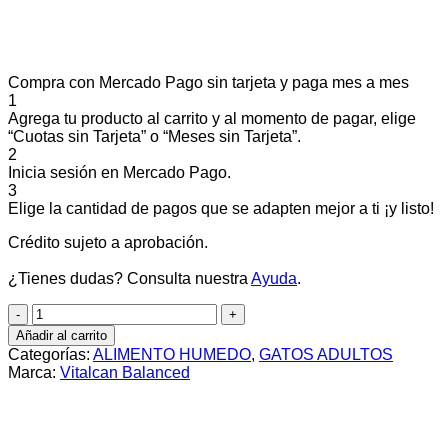
Compra con Mercado Pago sin tarjeta y paga mes a mes
1
Agrega tu producto al carrito y al momento de pagar, elige
“Cuotas sin Tarjeta” o “Meses sin Tarjeta”.
2
Inicia sesión en Mercado Pago.
3
Elige la cantidad de pagos que se adapten mejor a ti ¡y listo!
Crédito sujeto a aprobación.
¿Tienes dudas? Consulta nuestra
Ayuda
.
Lata
Balanced
Añadir al carrito
gato
Categorías:
ALIMENTO HUMEDO
,
GATOS ADULTOS
adulto
Marca:
Vitalcan Balanced
x
85grs
cantidad