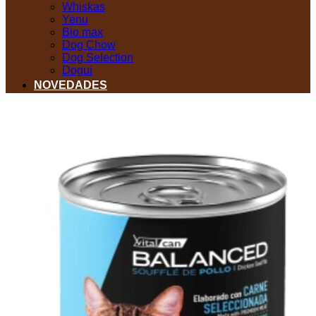
Whiskas
Yenu
Bio max
Dog Chow
Dog Selection
Dogui
NOVEDADES