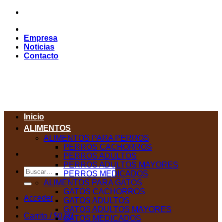
Saltar
al
contenido
Empresa
Noticias
Contacto
Inicio
ALIMENTOS
ALIMENTOS PARA PERROS
PERROS CACHORROS
PERROS ADULTOS
PERROS ADULTOS MAYORES
Buscar
PERROS MEDICADOS
por:
ALIMENTOS PARA GATOS
GATOS CACHORROS
Acceder
GATOS ADULTOS
GATOS ADULTOS MAYORES
Carrito /
$
0,00
GATOS MEDICADOS