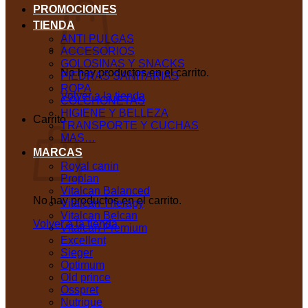
PROMOCIONES
TIENDA
ANTI PULGAS
ACCESORIOS
GOLOSINAS Y SNACKS
No hay productos en el carrito.
PIEDRAS SANITARIAS
ROPA
Volver a la tienda
COLCHONETAS
HIGIENE Y BELLEZA
Carrito
TRANSPORTE Y CUCHAS
MAS…
MARCAS
Royal canin
Proplan
Vitalcan Balanced
No hay productos en el carrito.
Vitalcan Therapy
Vitalcan Belcan
Volver a la tienda
Vitalcan Premium
Excellent
Sieger
Optimum
Old prince
Osspret
Nutrique