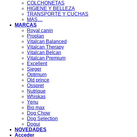
COLCHONETAS
HIGIENE Y BELLEZA
TRANSPORTE Y CUCHAS
MAS…
MARCAS
Royal canin
Proplan
Vitalcan Balanced
Vitalcan Therapy
Vitalcan Belcan
Vitalcan Premium
Excellent
Sieger
Optimum
Old prince
Osspret
Nutrique
Whiskas
Yenu
Bio max
Dog Chow
Dog Selection
Dogui
NOVEDADES
Acceder