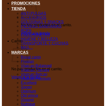
PROMOCIONES
TIENDA
ANTI PULGAS
ACCESORIOS
GOLOSINAS Y SNACKS
No hay productos en el carrito.
PIEDRAS SANITARIAS
ROPA
Volver a la tienda
COLCHONETAS
HIGIENE Y BELLEZA
Carrito
TRANSPORTE Y CUCHAS
MAS…
MARCAS
Royal canin
Proplan
Vitalcan Balanced
No hay productos en el carrito.
Vitalcan Therapy
Vitalcan Belcan
Volver a la tienda
Vitalcan Premium
Excellent
Sieger
Optimum
Old prince
Osspret
Nutrique