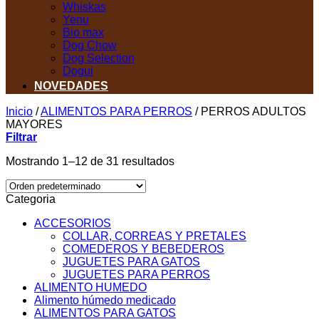
Whiskas
Yenu
Bio max
Dog Chow
Dog Selection
Dogui
NOVEDADES
Inicio
/
ALIMENTOS PARA PERROS
/
PERROS ADULTOS
MAYORES
Filtrar
Mostrando 1–12 de 31 resultados
Categoria
ACCESORIOS
COLLAR, CORREAS Y PRETALES
COMEDEROS Y BEBEDEROS
JUGUETES PARA GATOS
JUGUETES PARA PERROS
ALIMENTO HUMEDO
Alimento húmedo medicado
ALIMENTOS PARA GATOS