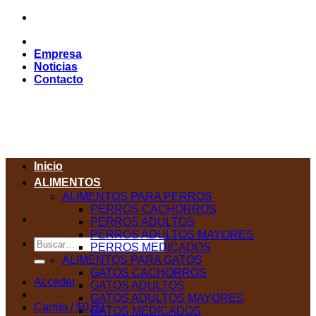
Saltar
al
contenido
Empresa
Noticias
Contacto
Inicio
ALIMENTOS
ALIMENTOS PARA PERROS
PERROS CACHORROS
PERROS ADULTOS
PERROS ADULTOS MAYORES
Buscar
PERROS MEDICADOS
por:
ALIMENTOS PARA GATOS
GATOS CACHORROS
Acceder
GATOS ADULTOS
GATOS ADULTOS MAYORES
Carrito /
$
0,00
GATOS MEDICADOS