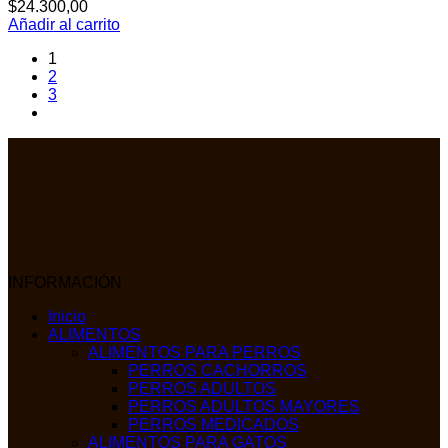
$
24.300,00
Añadir al carrito
1
2
3
INFORMACIÓN
Inicio
ALIMENTOS
ALIMENTOS PARA PERROS
PERROS CACHORROS
PERROS ADULTOS
PERROS ADULTOS MAYORES
PERROS MEDICADOS
ALIMENTOS PARA GATOS