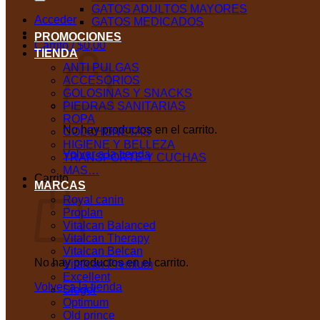
GATOS ADULTOS MAYORES
Acceder
GATOS MEDICADOS
PROMOCIONES
Carrito /
$
0,00
TIENDA
ANTI PULGAS
ACCESORIOS
GOLOSINAS Y SNACKS
PIEDRAS SANITARIAS
ROPA
No hay productos en el carrito.
COLCHONETAS
HIGIENE Y BELLEZA
Volver a la tienda
TRANSPORTE Y CUCHAS
MAS…
Carrito
MARCAS
Royal canin
Proplan
Vitalcan Balanced
Vitalcan Therapy
Vitalcan Belcan
No hay productos en el carrito.
Vitalcan Premium
Excellent
Volver a la tienda
Sieger
Optimum
Old prince