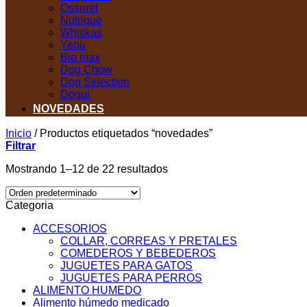
Osspret
Nutrique
Whiskas
Yenu
Bio max
Dog Chow
Dog Selection
Dogui
NOVEDADES
Inicio
/
Productos etiquetados “novedades”
Filtrar
Mostrando 1–12 de 22 resultados
Categoria
ACCESORIOS
COLLAR, CORREAS Y PRETALES
COMEDEROS Y BEBEDEROS
JUGUETES PARA GATOS
JUGUETES PARA PERROS
ALIMENTO HUMEDO
Alimento húmedo medicado