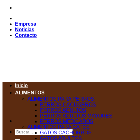
Saltar
al
contenido
Empresa
Noticias
Contacto
Inicio
ALIMENTOS
ALIMENTOS PARA PERROS
PERROS CACHORROS
PERROS ADULTOS
PERROS ADULTOS MAYORES
PERROS MEDICADOS
ALIMENTOS PARA GATOS
Buscar
GATOS CACHORROS
por:
GATOS ADULTOS