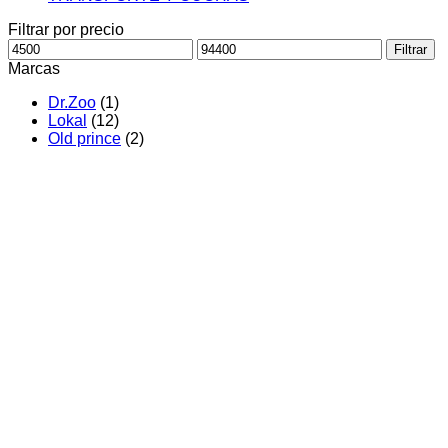
Filtrar por precio
Precio
Precio
Filtrar
mínimo
máximo
Marcas
Dr.Zoo
(1)
Lokal
(12)
Old prince
(2)