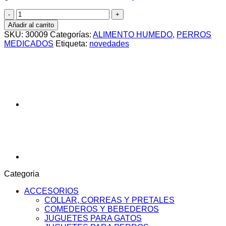
Sieger
Vet
Añadir al carrito
Lata
SKU:
30009
Categorías:
ALIMENTO HUMEDO
,
PERROS
Hypo
MEDICADOS
Etiqueta:
novedades
Allargenic
perro
x
340
grs
cantidad
Categoria
ACCESORIOS
COLLAR, CORREAS Y PRETALES
COMEDEROS Y BEBEDEROS
JUGUETES PARA GATOS