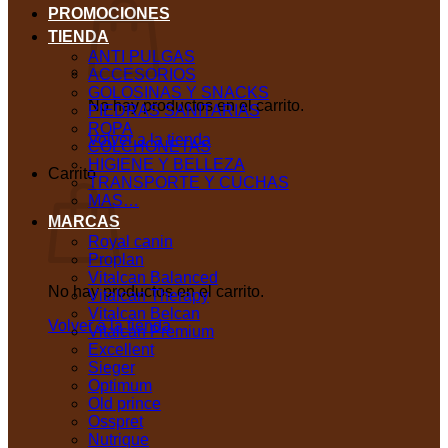
PROMOCIONES
TIENDA
ANTI PULGAS
ACCESORIOS
GOLOSINAS Y SNACKS
No hay productos en el carrito.
PIEDRAS SANITARIAS
ROPA
Volver a la tienda
COLCHONETAS
HIGIENE Y BELLEZA
Carrito
TRANSPORTE Y CUCHAS
MAS…
MARCAS
Royal canin
Proplan
Vitalcan Balanced
No hay productos en el carrito.
Vitalcan Therapy
Vitalcan Belcan
Volver a la tienda
Vitalcan Premium
Excellent
Sieger
Optimum
Old prince
Osspret
Nutrique