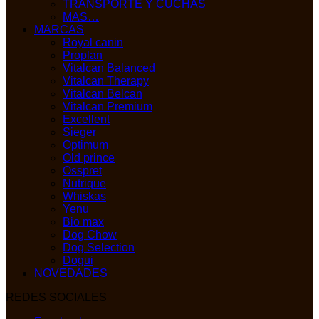
TRANSPORTE Y CUCHAS
MAS…
MARCAS
Royal canin
Proplan
Vitalcan Balanced
Vitalcan Therapy
Vitalcan Belcan
Vitalcan Premium
Excellent
Sieger
Optimum
Old prince
Osspret
Nutrique
Whiskas
Yenu
Bio max
Dog Chow
Dog Selection
Dogui
NOVEDADES
REDES SOCIALES