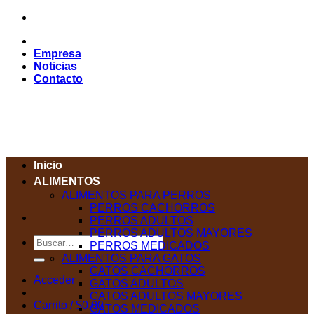
Saltar
al
contenido
Empresa
Noticias
Contacto
Inicio
ALIMENTOS
ALIMENTOS PARA PERROS
PERROS CACHORROS
PERROS ADULTOS
PERROS ADULTOS MAYORES
Buscar
PERROS MEDICADOS
por:
ALIMENTOS PARA GATOS
GATOS CACHORROS
Acceder
GATOS ADULTOS
GATOS ADULTOS MAYORES
Carrito /
$
0,00
GATOS MEDICADOS