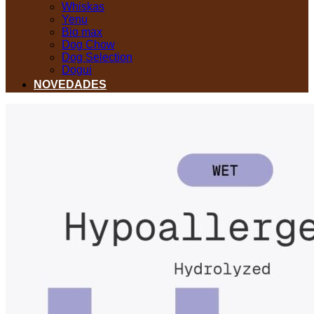
Whiskas
Yenu
Bio max
Dog Chow
Dog Selection
Dogui
NOVEDADES