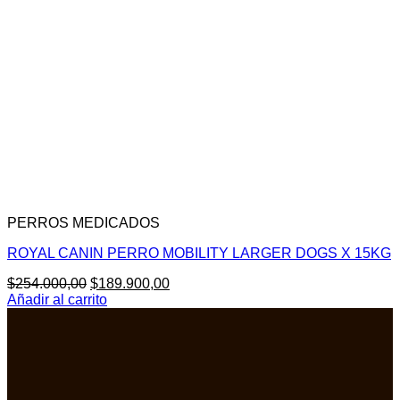
PERROS MEDICADOS
ROYAL CANIN PERRO MOBILITY LARGER DOGS X 15KG
El
El
$
254.000,00
$
189.900,00
precio
precio
Añadir al carrito
original
actual
era:
es:
$254.000,00.
$189.900,00.