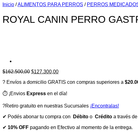
Inicio
/
ALIMENTOS PARA PERROS
/
PERROS MEDICADO
ROYAL CANIN PERRO GASTR
El
El
$
162.500,00
$
127.300,00
precio
precio
? Envíos a domicilio GRATIS con compras superiores a
$20.0
original
actual
era:
es:
⏱️ ¡Envios
Express
$162.500,00.
en el día!
$127.300,00.
?Retiro gratuito en nuestras Sucursales
¡Encontralas!
✔ Podés abonar tu compra con
Débito
o
Crédito
a través d
✔
10% OFF
pagando en Efectivo al momento de la entrega.