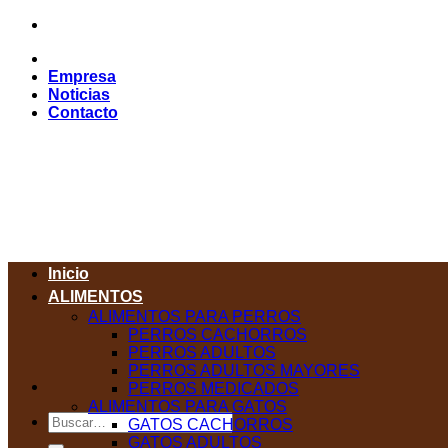
Saltar
al
contenido
Empresa
Noticias
Contacto
Inicio
ALIMENTOS
ALIMENTOS PARA PERROS
PERROS CACHORROS
PERROS ADULTOS
PERROS ADULTOS MAYORES
PERROS MEDICADOS
ALIMENTOS PARA GATOS
Buscar
GATOS CACHORROS
por:
GATOS ADULTOS