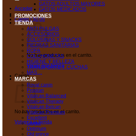
GATOS ADULTOS MAYORES
Acceder
GATOS MEDICADOS
PROMOCIONES
Carrito /
$
0,00
TIENDA
ANTI PULGAS
ACCESORIOS
GOLOSINAS Y SNACKS
PIEDRAS SANITARIAS
ROPA
No hay productos en el carrito.
COLCHONETAS
HIGIENE Y BELLEZA
Volver a la tienda
TRANSPORTE Y CUCHAS
MAS…
Carrito
MARCAS
Royal canin
Proplan
Vitalcan Balanced
Vitalcan Therapy
Vitalcan Belcan
No hay productos en el carrito.
Vitalcan Premium
Excellent
Volver a la tienda
Sieger
Optimum
Old prince