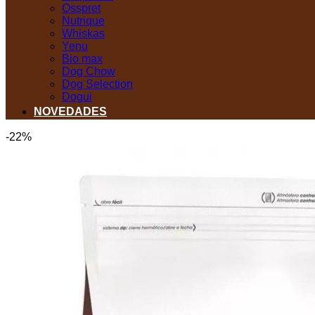
Osspret
Nutrique
Whiskas
Yenu
Bio max
Dog Chow
Dog Selection
Dogui
NOVEDADES
-22%