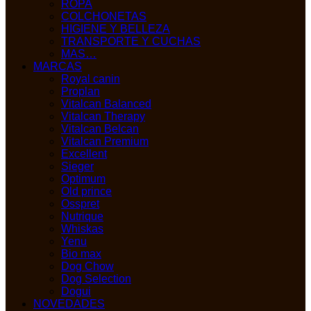
ROPA
COLCHONETAS
HIGIENE Y BELLEZA
TRANSPORTE Y CUCHAS
MAS…
MARCAS
Royal canin
Proplan
Vitalcan Balanced
Vitalcan Therapy
Vitalcan Belcan
Vitalcan Premium
Excellent
Sieger
Optimum
Old prince
Osspret
Nutrique
Whiskas
Yenu
Bio max
Dog Chow
Dog Selection
Dogui
NOVEDADES