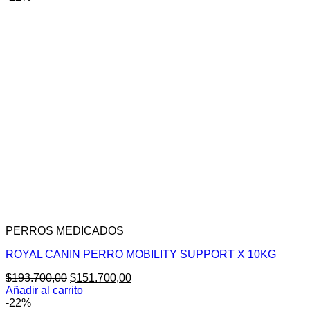
PERROS MEDICADOS
ROYAL CANIN PERRO MOBILITY SUPPORT X 10KG
El
El
$
193.700,00
$
151.700,00
precio
precio
Añadir al carrito
original
actual
-22%