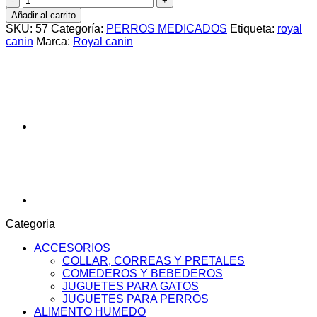
CANIN
Añadir al carrito
PERRO
SKU:
57
Categoría:
PERROS MEDICADOS
Etiqueta:
royal
MOBILITY
canin
Marca:
Royal canin
SUPPORT
X
2KG
cantidad
Categoria
ACCESORIOS
COLLAR, CORREAS Y PRETALES
COMEDEROS Y BEBEDEROS
JUGUETES PARA GATOS
JUGUETES PARA PERROS
ALIMENTO HUMEDO