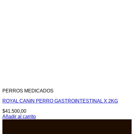
era:
es:
$128.000,00.
$100.000,00.
PERROS MEDICADOS
ROYAL CANIN PERRO GASTROINTESTINAL X 2KG
$
41.500,00
Añadir al carrito