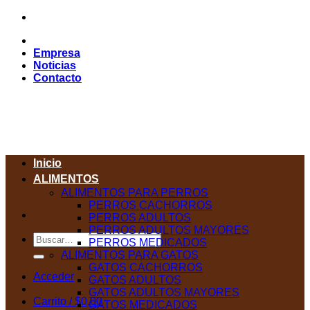
Saltar
al
contenido
Empresa
Noticias
Contacto
Inicio
ALIMENTOS
ALIMENTOS PARA PERROS
PERROS CACHORROS
PERROS ADULTOS
PERROS ADULTOS MAYORES
Buscar
PERROS MEDICADOS
por:
ALIMENTOS PARA GATOS
GATOS CACHORROS
Acceder
GATOS ADULTOS
GATOS ADULTOS MAYORES
Carrito /
$
0,00
GATOS MEDICADOS