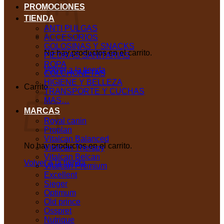
PROMOCIONES
TIENDA
ANTI PULGAS
ACCESORIOS
GOLOSINAS Y SNACKS
No hay productos en el carrito.
PIEDRAS SANITARIAS
ROPA
Volver a la tienda
COLCHONETAS
HIGIENE Y BELLEZA
Carrito
TRANSPORTE Y CUCHAS
MAS…
MARCAS
Royal canin
Proplan
Vitalcan Balanced
No hay productos en el carrito.
Vitalcan Therapy
Vitalcan Belcan
Volver a la tienda
Vitalcan Premium
Excellent
Sieger
Optimum
Old prince
Osspret
Nutrique