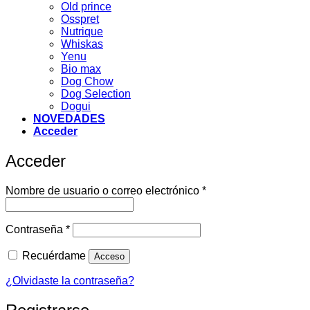
Old prince
Osspret
Nutrique
Whiskas
Yenu
Bio max
Dog Chow
Dog Selection
Dogui
NOVEDADES
Acceder
Acceder
Obligatorio
Nombre de usuario o correo electrónico
*
Obligatorio
Contraseña
*
Recuérdame
Acceso
¿Olvidaste la contraseña?