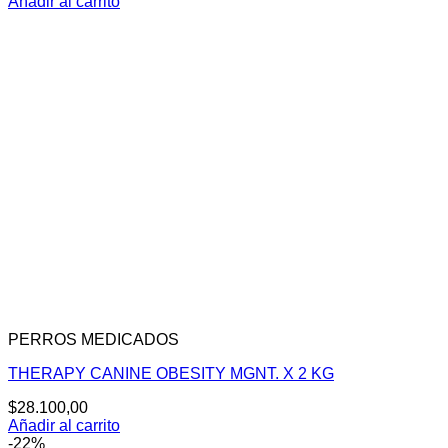
precio
precio
Añadir al carrito
original
actual
era:
es:
$254.000,00.
$189.900,00.
PERROS MEDICADOS
THERAPY CANINE OBESITY MGNT. X 2 KG
$
28.100,00
Añadir al carrito
-22%