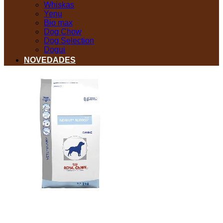
Whiskas
Yenu
Bio max
Dog Chow
Dog Selection
Dogui
NOVEDADES