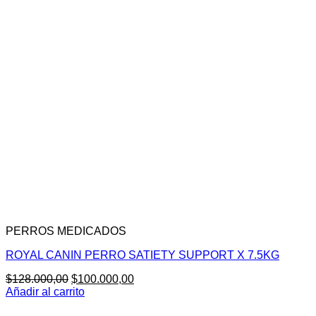
era:
es:
$193.700,00.
$151.700,00.
PERROS MEDICADOS
ROYAL CANIN PERRO SATIETY SUPPORT X 7.5KG
El
El
$
128.000,00
$
100.000,00
precio
precio
Añadir al carrito
original
actual