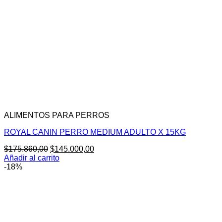
ALIMENTOS PARA PERROS
ROYAL CANIN PERRO MEDIUM ADULTO X 15KG
El
El
$
175.860,00
$
145.000,00
precio
precio
Añadir al carrito
original
actual
-18%
era:
es:
$175.860,00.
$145.000,00.