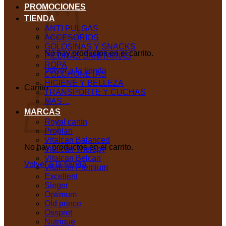
PROMOCIONES
TIENDA
ANTI PULGAS
ACCESORIOS
GOLOSINAS Y SNACKS
No hay productos en el carrito.
PIEDRAS SANITARIAS
ROPA
Volver a la tienda
COLCHONETAS
HIGIENE Y BELLEZA
Carrito
TRANSPORTE Y CUCHAS
MAS…
MARCAS
Royal canin
Proplan
Vitalcan Balanced
No hay productos en el carrito.
Vitalcan Therapy
Vitalcan Belcan
Volver a la tienda
Vitalcan Premium
Excellent
Sieger
Optimum
Old prince
Osspret
Nutrique