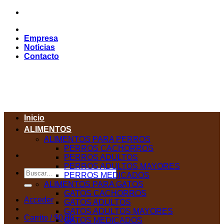
Saltar
al
contenido
Empresa
Noticias
Contacto
Inicio
ALIMENTOS
ALIMENTOS PARA PERROS
PERROS CACHORROS
PERROS ADULTOS
PERROS ADULTOS MAYORES
Buscar
PERROS MEDICADOS
por:
ALIMENTOS PARA GATOS
GATOS CACHORROS
Acceder
GATOS ADULTOS
GATOS ADULTOS MAYORES
Carrito /
$
0,00
GATOS MEDICADOS