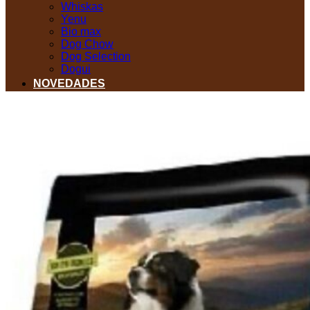
Whiskas
Yenu
Bio max
Dog Chow
Dog Selection
Dogui
NOVEDADES