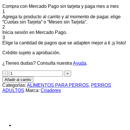
Compra con Mercado Pago sin tarjeta y paga mes a mes
1
Agrega tu producto al carrito y al momento de pagar, elige
“Cuotas sin Tarjeta” o “Meses sin Tarjeta”.
2
Inicia sesión en Mercado Pago.
3
Elige la cantidad de pagos que se adapten mejor a ti ¡y listo!
Crédito sujeto a aprobación.
¿Tienes dudas? Consulta nuestra
Ayuda
.
Criadores
high
Añadir al carrito
pro
Categorías:
ALIMENTOS PARA PERROS
,
PERROS
22kg
ADULTOS
Marca:
Criadores
cantidad