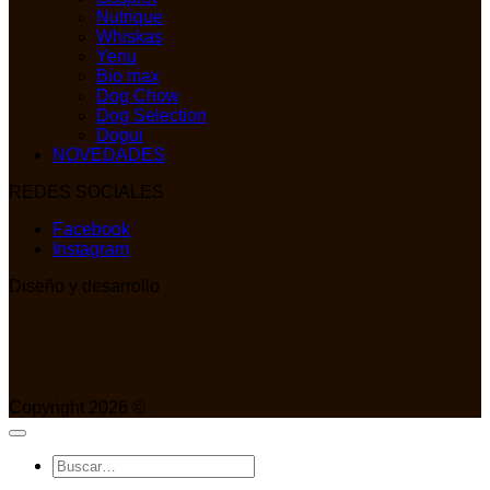
Nutrique
Whiskas
Yenu
Bio max
Dog Chow
Dog Selection
Dogui
NOVEDADES
REDES SOCIALES
Facebook
Instagram
Diseño y desarrollo
Copyright 2026 ©
Buscar
por: