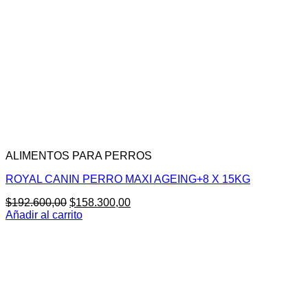
ALIMENTOS PARA PERROS
ROYAL CANIN PERRO MAXI AGEING+8 X 15KG
El
El
$
192.600,00
$
158.300,00
precio
precio
Añadir al carrito
original
actual
era:
es:
$192.600,00.
$158.300,00.