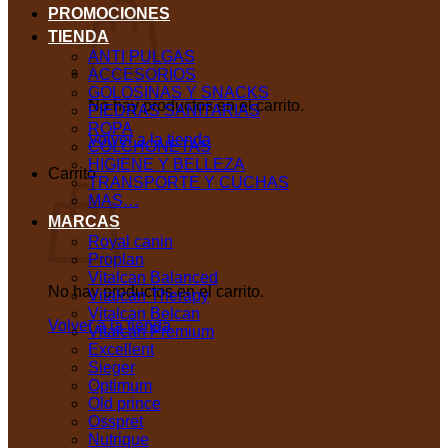
PROMOCIONES
TIENDA
ANTI PULGAS
ACCESORIOS
GOLOSINAS Y SNACKS
No hay productos en el carrito.
PIEDRAS SANITARIAS
ROPA
Volver a la tienda
COLCHONETAS
HIGIENE Y BELLEZA
Carrito
TRANSPORTE Y CUCHAS
MAS…
MARCAS
Royal canin
Proplan
Vitalcan Balanced
No hay productos en el carrito.
Vitalcan Therapy
Vitalcan Belcan
Volver a la tienda
Vitalcan Premium
Excellent
Sieger
Optimum
Old prince
Osspret
Nutrique