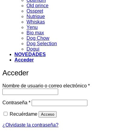
Optimum
Old prince
Osspret
Nutrique
Whiskas
Yenu
Bio max
Dog Chow
Dog Selection
Dogui
NOVEDADES
Acceder
Acceder
Obligatorio
Nombre de usuario o correo electrónico
*
Obligatorio
Contraseña
*
Recuérdame
Acceso
¿Olvidaste la contraseña?