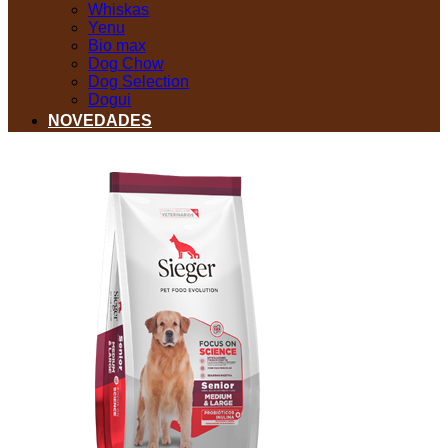
Whiskas
Yenu
Bio max
Dog Chow
Dog Selection
Dogui
NOVEDADES