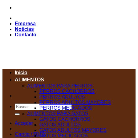
Saltar
al
contenido
Empresa
Noticias
Contacto
Inicio
ALIMENTOS
ALIMENTOS PARA PERROS
PERROS CACHORROS
PERROS ADULTOS
PERROS ADULTOS MAYORES
Buscar
PERROS MEDICADOS
por:
ALIMENTOS PARA GATOS
GATOS CACHORROS
Acceder
GATOS ADULTOS
GATOS ADULTOS MAYORES
Carrito /
$
0,00
GATOS MEDICADOS