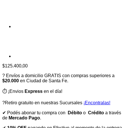
$
125.400,00
? Envíos a domicilio GRATIS con compras superiores a
$20.000
en Ciudad de Santa Fe.
⏱️ ¡Envios
Express
en el día!
?Retiro gratuito en nuestras Sucursales
¡Encontralas!
✔ Podés abonar tu compra con
Débito
o
Crédito
a través
de
Mercado Pago
.
✔
10% OFF
pagando en Efectivo al momento de la entrega.