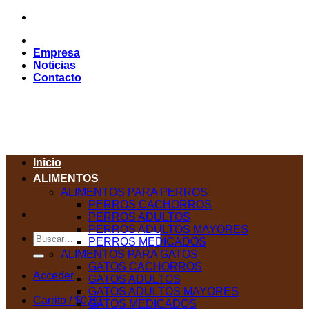
Saltar
al
contenido
Empresa
Noticias
Contacto
Inicio
ALIMENTOS
ALIMENTOS PARA PERROS
PERROS CACHORROS
PERROS ADULTOS
PERROS ADULTOS MAYORES
Buscar
PERROS MEDICADOS
por:
ALIMENTOS PARA GATOS
GATOS CACHORROS
Acceder
GATOS ADULTOS
GATOS ADULTOS MAYORES
Carrito /
$
0,00
GATOS MEDICADOS