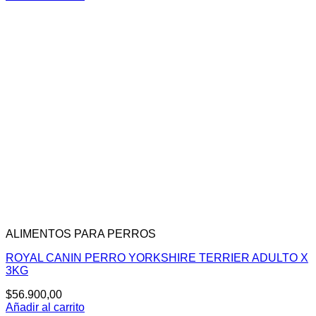
original
actual
era:
es:
$192.600,00.
$158.300,00.
ALIMENTOS PARA PERROS
ROYAL CANIN PERRO YORKSHIRE TERRIER ADULTO X
3KG
$
56.900,00
Añadir al carrito