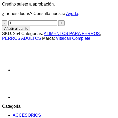
Crédito sujeto a aprobación.
¿Tienes dudas? Consulta nuestra
Ayuda
.
COMPLETE
CONTROL
Añadir al carrito
DE
SKU:
254
Categorías:
ALIMENTOS PARA PERROS
,
PESO
PERROS ADULTOS
Marca:
Vitalcan Complete
X3KG
cantidad
Categoria
ACCESORIOS