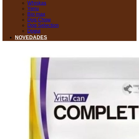
Whiskas
Yenu
Bio max
Dog Chow
Dog Selection
Dogui
NOVEDADES