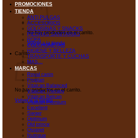
PROMOCIONES
TIENDA
ANTI PULGAS
ACCESORIOS
GOLOSINAS Y SNACKS
No hay productos en el carrito.
PIEDRAS SANITARIAS
ROPA
Volver a la tienda
COLCHONETAS
HIGIENE Y BELLEZA
Carrito
TRANSPORTE Y CUCHAS
MAS…
MARCAS
Royal canin
Proplan
Vitalcan Balanced
No hay productos en el carrito.
Vitalcan Therapy
Vitalcan Belcan
Volver a la tienda
Vitalcan Premium
Excellent
Sieger
Optimum
Old prince
Osspret
Nutrique