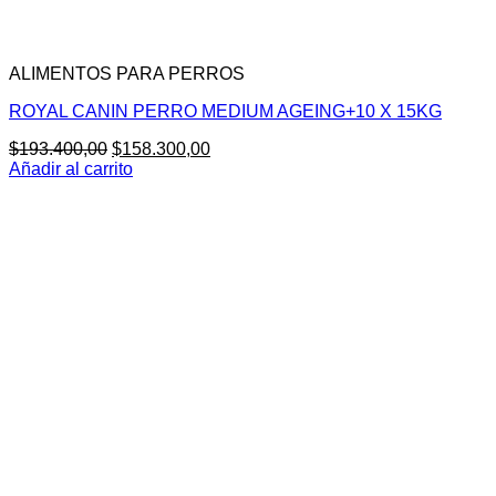
ALIMENTOS PARA PERROS
ROYAL CANIN PERRO MEDIUM AGEING+10 X 15KG
El
El
$
193.400,00
$
158.300,00
precio
precio
Añadir al carrito
original
actual
era:
es:
$193.400,00.
$158.300,00.