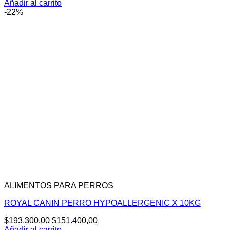
Añadir al carrito
-22%
ALIMENTOS PARA PERROS
ROYAL CANIN PERRO HYPOALLERGENIC X 10KG
El
El
$
193.300,00
$
151.400,00
precio
precio
Añadir al carrito