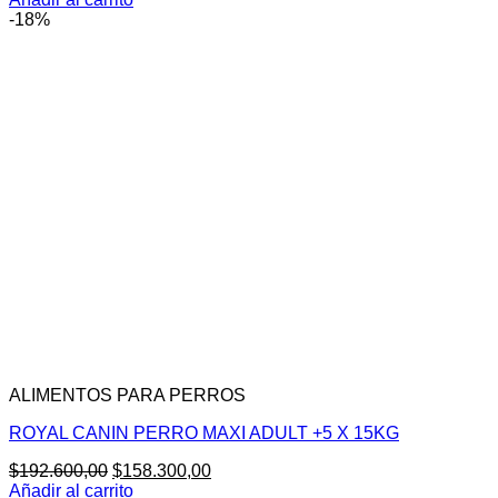
original
actual
-18%
era:
es:
$193.300,00.
$151.400,00.
ALIMENTOS PARA PERROS
ROYAL CANIN PERRO MAXI ADULT +5 X 15KG
El
El
$
192.600,00
$
158.300,00
precio
precio
Añadir al carrito