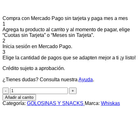
Compra con Mercado Pago sin tarjeta y paga mes a mes
1
Agrega tu producto al carrito y al momento de pagar, elige
“Cuotas sin Tarjeta” o “Meses sin Tarjeta”.
2
Inicia sesión en Mercado Pago.
3
Elige la cantidad de pagos que se adapten mejor a ti ¡y listo!
Crédito sujeto a aprobación.
¿Tienes dudas? Consulta nuestra
Ayuda
.
Whiskas
Snacks
Añadir al carrito
x
Categoría:
GOLOSINAS Y SNACKS
Marca:
Whiskas
40
grs
cantidad