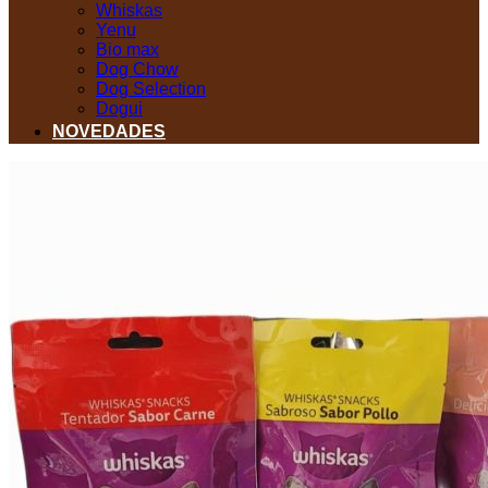
Whiskas
Yenu
Bio max
Dog Chow
Dog Selection
Dogui
NOVEDADES