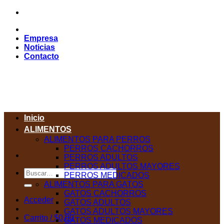
Saltar
al
contenido
Empresa
Noticias
Contacto
Inicio
ALIMENTOS
ALIMENTOS PARA PERROS
PERROS CACHORROS
PERROS ADULTOS
PERROS ADULTOS MAYORES
Buscar
PERROS MEDICADOS
por:
ALIMENTOS PARA GATOS
GATOS CACHORROS
Acceder
GATOS ADULTOS
GATOS ADULTOS MAYORES
Carrito /
$
0,00
GATOS MEDICADOS