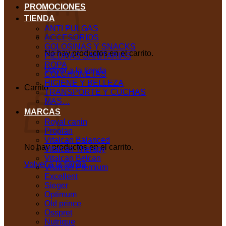
PROMOCIONES
TIENDA
ANTI PULGAS
ACCESORIOS
GOLOSINAS Y SNACKS
No hay productos en el carrito.
PIEDRAS SANITARIAS
ROPA
Volver a la tienda
COLCHONETAS
HIGIENE Y BELLEZA
Carrito
TRANSPORTE Y CUCHAS
MAS…
MARCAS
Royal canin
Proplan
Vitalcan Balanced
No hay productos en el carrito.
Vitalcan Therapy
Vitalcan Belcan
Volver a la tienda
Vitalcan Premium
Excellent
Sieger
Optimum
Old prince
Osspret
Nutrique