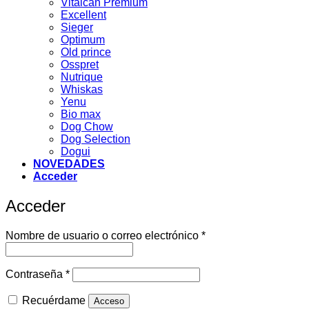
Vitalcan Premium
Excellent
Sieger
Optimum
Old prince
Osspret
Nutrique
Whiskas
Yenu
Bio max
Dog Chow
Dog Selection
Dogui
NOVEDADES
Acceder
Acceder
Obligatorio
Nombre de usuario o correo electrónico
*
Obligatorio
Contraseña
*
Recuérdame
Acceso