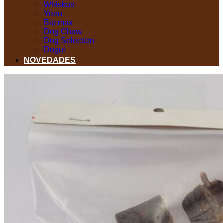
Whiskas
Yenu
Bio max
Dog Chow
Dog Selection
Dogui
NOVEDADES