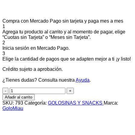
Compra con Mercado Pago sin tarjeta y paga mes a mes
1
Agrega tu producto al carrito y al momento de pagar, elige
“Cuotas sin Tarjeta” o “Meses sin Tarjeta”.
2
Inicia sesión en Mercado Pago.
3
Elige la cantidad de pagos que se adapten mejor a ti ¡y listo!
Crédito sujeto a aprobación.
¿Tienes dudas? Consulta nuestra
Ayuda
.
BOMBON
DE
Añadir al carrito
HIGADO
SKU:
793
Categoría:
GOLOSINAS Y SNACKS
Marca:
x
GoloMiau
100
grs
cantidad