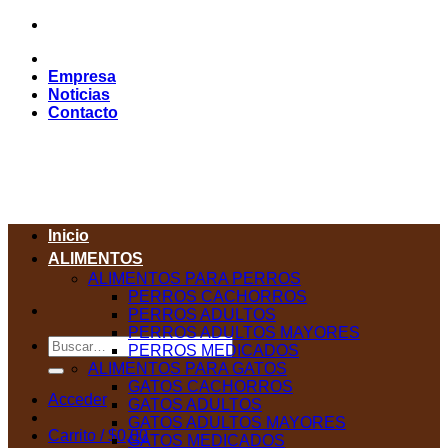
Saltar
al
contenido
Empresa
Noticias
Contacto
Inicio
ALIMENTOS
ALIMENTOS PARA PERROS
PERROS CACHORROS
PERROS ADULTOS
PERROS ADULTOS MAYORES
Buscar
PERROS MEDICADOS
por:
ALIMENTOS PARA GATOS
GATOS CACHORROS
Acceder
GATOS ADULTOS
GATOS ADULTOS MAYORES
Carrito /
$
0,00
GATOS MEDICADOS