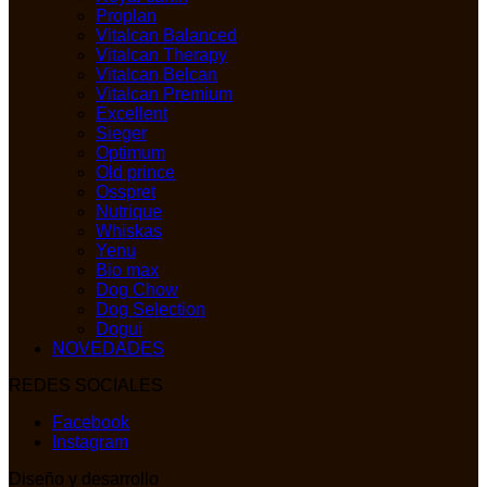
Proplan
Vitalcan Balanced
Vitalcan Therapy
Vitalcan Belcan
Vitalcan Premium
Excellent
Sieger
Optimum
Old prince
Osspret
Nutrique
Whiskas
Yenu
Bio max
Dog Chow
Dog Selection
Dogui
NOVEDADES
REDES SOCIALES
Facebook
Instagram
Diseño y desarrollo