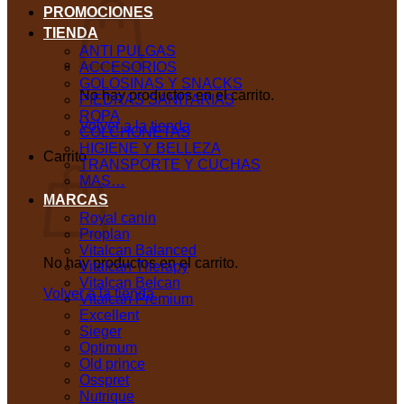
PROMOCIONES
TIENDA
ANTI PULGAS
ACCESORIOS
GOLOSINAS Y SNACKS
No hay productos en el carrito.
PIEDRAS SANITARIAS
ROPA
Volver a la tienda
COLCHONETAS
HIGIENE Y BELLEZA
Carrito
TRANSPORTE Y CUCHAS
MAS…
MARCAS
Royal canin
Proplan
Vitalcan Balanced
No hay productos en el carrito.
Vitalcan Therapy
Vitalcan Belcan
Volver a la tienda
Vitalcan Premium
Excellent
Sieger
Optimum
Old prince
Osspret
Nutrique