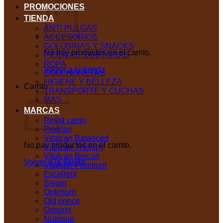
PROMOCIONES
TIENDA
ANTI PULGAS
ACCESORIOS
GOLOSINAS Y SNACKS
No hay productos en el carrito.
PIEDRAS SANITARIAS
ROPA
Volver a la tienda
COLCHONETAS
HIGIENE Y BELLEZA
Carrito
TRANSPORTE Y CUCHAS
MAS…
MARCAS
Royal canin
Proplan
Vitalcan Balanced
No hay productos en el carrito.
Vitalcan Therapy
Vitalcan Belcan
Volver a la tienda
Vitalcan Premium
Excellent
Sieger
Optimum
Old prince
Osspret
Nutrique