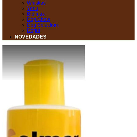
Whiskas
Yenu
Bio max
Dog Chow
Dog Selection
Dogui
NOVEDADES