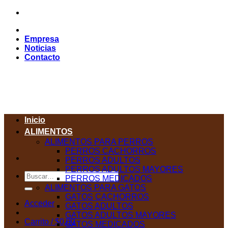
Saltar
al
contenido
Empresa
Noticias
Contacto
Inicio
ALIMENTOS
ALIMENTOS PARA PERROS
PERROS CACHORROS
PERROS ADULTOS
PERROS ADULTOS MAYORES
Buscar
PERROS MEDICADOS
por:
ALIMENTOS PARA GATOS
GATOS CACHORROS
Acceder
GATOS ADULTOS
GATOS ADULTOS MAYORES
Carrito /
$
0,00
GATOS MEDICADOS