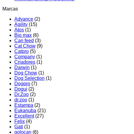
Marcas
Advance
(2)
Agility
(15)
Atos
(1)
Bio max
(6)
Can feed
(3)
Cat Chow
(9)
Catpro
(5)
Company
(1)
Criadores
(1)
Darwin
(1)
Dog Chow
(1)
Dog Selection
(1)
Dogpro
(7)
Dogui
(2)
Dr.Zoo
(2)
dr.zoo
(1)
Estampa
(2)
Eukanuba
(21)
Excellent
(27)
Felix
(4)
Gati
(1)
golocan
(6)