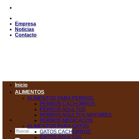
Saltar
al
contenido
Empresa
Noticias
Contacto
Inicio
ALIMENTOS
ALIMENTOS PARA PERROS
PERROS CACHORROS
PERROS ADULTOS
PERROS ADULTOS MAYORES
PERROS MEDICADOS
ALIMENTOS PARA GATOS
Buscar
GATOS CACHORROS
por:
GATOS ADULTOS