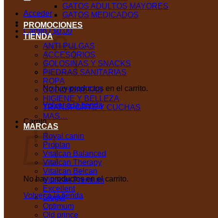
GATOS ADULTOS MAYORES
Acceder
GATOS MEDICADOS
PROMOCIONES
Carrito /
$
0,00
TIENDA
ANTI PULGAS
ACCESORIOS
GOLOSINAS Y SNACKS
PIEDRAS SANITARIAS
ROPA
No hay productos en el carrito.
COLCHONETAS
HIGIENE Y BELLEZA
Volver a la tienda
TRANSPORTE Y CUCHAS
MAS…
Carrito
MARCAS
Royal canin
Proplan
Vitalcan Balanced
Vitalcan Therapy
Vitalcan Belcan
No hay productos en el carrito.
Vitalcan Premium
Excellent
Volver a la tienda
Sieger
Optimum
Old prince