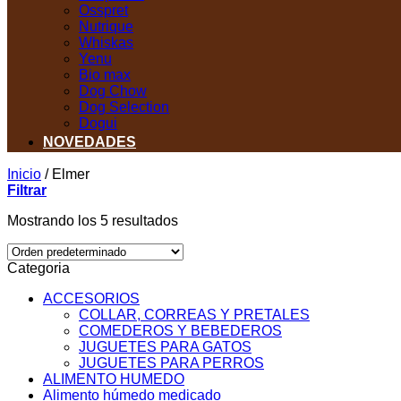
Osspret
Nutrique
Whiskas
Yenu
Bio max
Dog Chow
Dog Selection
Dogui
NOVEDADES
Inicio
/
Elmer
Filtrar
Mostrando los 5 resultados
Categoria
ACCESORIOS
COLLAR, CORREAS Y PRETALES
COMEDEROS Y BEBEDEROS
JUGUETES PARA GATOS
JUGUETES PARA PERROS
ALIMENTO HUMEDO
Alimento húmedo medicado