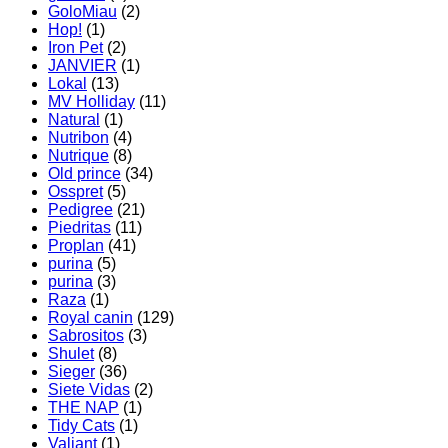
GoloMiau
(2)
Hop!
(1)
Iron Pet
(2)
JANVIER
(1)
Lokal
(13)
MV Holliday
(11)
Natural
(1)
Nutribon
(4)
Nutrique
(8)
Old prince
(34)
Osspret
(5)
Pedigree
(21)
Piedritas
(11)
Proplan
(41)
purina
(5)
purina
(3)
Raza
(1)
Royal canin
(129)
Sabrositos
(3)
Shulet
(8)
Sieger
(36)
Siete Vidas
(2)
THE NAP
(1)
Tidy Cats
(1)
Valiant
(1)