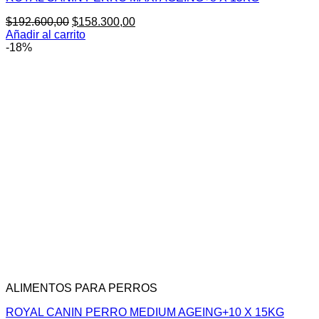
El
El
$
192.600,00
$
158.300,00
precio
precio
Añadir al carrito
original
actual
-18%
era:
es:
$192.600,00.
$158.300,00.
ALIMENTOS PARA PERROS
ROYAL CANIN PERRO MEDIUM AGEING+10 X 15KG