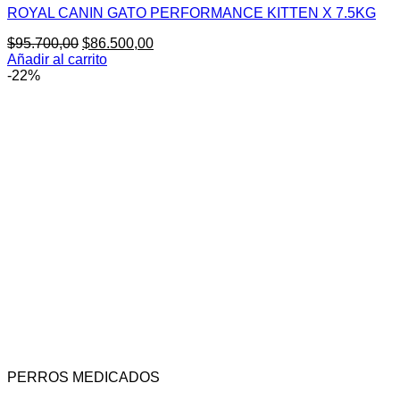
ROYAL CANIN GATO PERFORMANCE KITTEN X 7.5KG
El
El
$
95.700,00
$
86.500,00
precio
precio
Añadir al carrito
original
actual
-22%
era:
es:
$95.700,00.
$86.500,00.
PERROS MEDICADOS