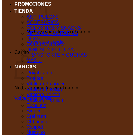
PROMOCIONES
TIENDA
ANTI PULGAS
ACCESORIOS
GOLOSINAS Y SNACKS
No hay productos en el carrito.
PIEDRAS SANITARIAS
ROPA
Volver a la tienda
COLCHONETAS
HIGIENE Y BELLEZA
Carrito
TRANSPORTE Y CUCHAS
MAS…
MARCAS
Royal canin
Proplan
Vitalcan Balanced
No hay productos en el carrito.
Vitalcan Therapy
Vitalcan Belcan
Volver a la tienda
Vitalcan Premium
Excellent
Sieger
Optimum
Old prince
Osspret
Nutrique