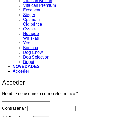
Vitalcan Belcan
Vitalcan Premium
Excellent
Sieger
Optimum
Old prince
Osspret
Nutrique
Whiskas
Yenu
Bio max
Dog Chow
Dog Selection
Dogui
NOVEDADES
Acceder
Acceder
Obligatorio
Nombre de usuario o correo electrónico
*
Obligatorio
Contraseña
*