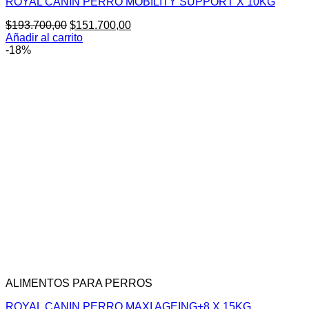
ROYAL CANIN PERRO MOBILITY SUPPORT X 10KG
El
El
$
193.700,00
$
151.700,00
precio
precio
Añadir al carrito
original
actual
-18%
era:
es:
$193.700,00.
$151.700,00.
ALIMENTOS PARA PERROS
ROYAL CANIN PERRO MAXI AGEING+8 X 15KG