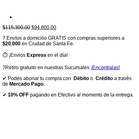
El
El
$
115.300,00
$
94.800,00
precio
precio
? Envíos a domicilio GRATIS con compras superiores a
original
actual
$20.000
en Ciudad de Santa Fe.
era:
es:
$115.300,00.
$94.800,00.
⏱️ ¡Envios
Express
en el día!
?Retiro gratuito en nuestras Sucursales
¡Encontralas!
✔ Podés abonar tu compra con
Débito
o
Crédito
a través
de
Mercado Pago
.
✔
10% OFF
pagando en Efectivo al momento de la entrega.