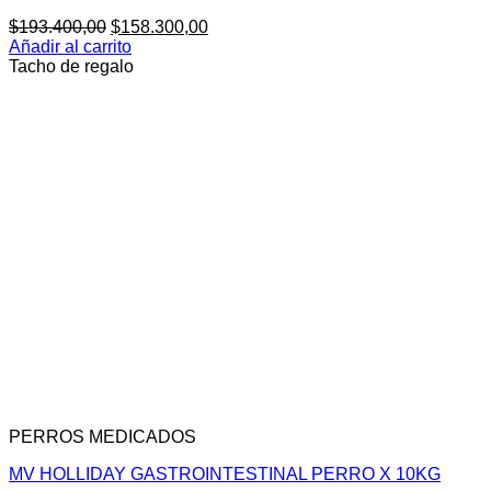
El
El
$
193.400,00
$
158.300,00
precio
precio
Añadir al carrito
original
actual
Tacho de regalo
era:
es:
$193.400,00.
$158.300,00.
PERROS MEDICADOS
MV HOLLIDAY GASTROINTESTINAL PERRO X 10KG