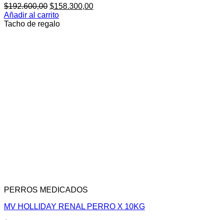
El
El
$
192.600,00
$
158.300,00
precio
precio
Añadir al carrito
original
actual
Tacho de regalo
era:
es:
$192.600,00.
$158.300,00.
PERROS MEDICADOS
MV HOLLIDAY RENAL PERRO X 10KG