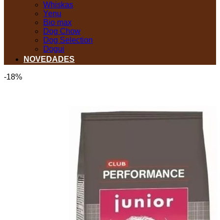
Whiskas
Yenu
Bio max
Dog Chow
Dog Selection
Dogui
NOVEDADES
-18%