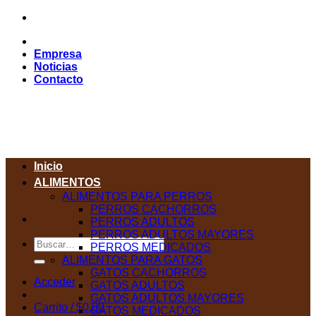
Saltar
al
contenido
Empresa
Noticias
Contacto
Inicio
ALIMENTOS
ALIMENTOS PARA PERROS
PERROS CACHORROS
PERROS ADULTOS
PERROS ADULTOS MAYORES
Buscar
PERROS MEDICADOS
por:
ALIMENTOS PARA GATOS
GATOS CACHORROS
Acceder
GATOS ADULTOS
GATOS ADULTOS MAYORES
Carrito /
$
0,00
GATOS MEDICADOS