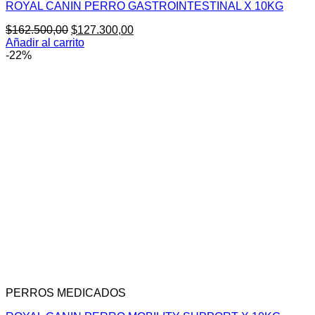
ROYAL CANIN PERRO GASTROINTESTINAL X 10KG
El
El
$
162.500,00
$
127.300,00
precio
precio
Añadir al carrito
original
actual
-22%
era:
es:
$162.500,00.
$127.300,00.
PERROS MEDICADOS