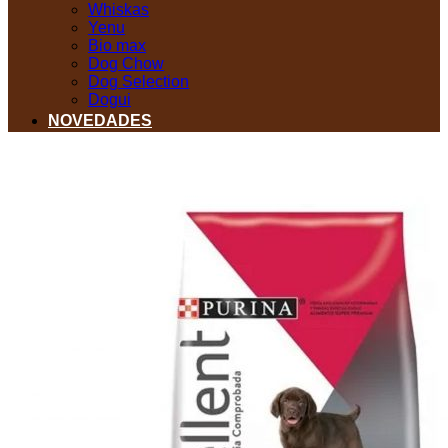
Whiskas
Yenu
Bio max
Dog Chow
Dog Selection
Dogui
NOVEDADES