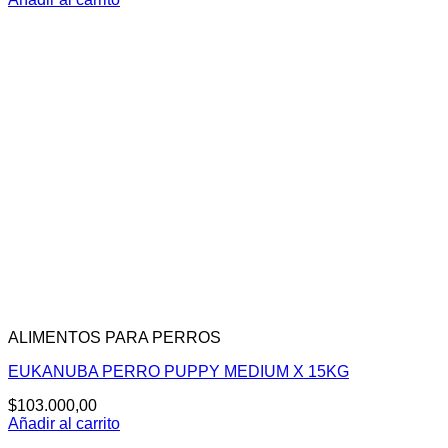
original
actual
era:
es:
$115.300,00.
$94.800,00.
ALIMENTOS PARA PERROS
EUKANUBA PERRO PUPPY MEDIUM X 15KG
$
103.000,00
Añadir al carrito