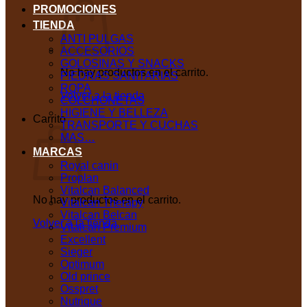
PROMOCIONES
TIENDA
ANTI PULGAS
ACCESORIOS
GOLOSINAS Y SNACKS
No hay productos en el carrito.
PIEDRAS SANITARIAS
ROPA
Volver a la tienda
COLCHONETAS
HIGIENE Y BELLEZA
Carrito
TRANSPORTE Y CUCHAS
MAS…
MARCAS
Royal canin
Proplan
Vitalcan Balanced
No hay productos en el carrito.
Vitalcan Therapy
Vitalcan Belcan
Volver a la tienda
Vitalcan Premium
Excellent
Sieger
Optimum
Old prince
Osspret
Nutrique