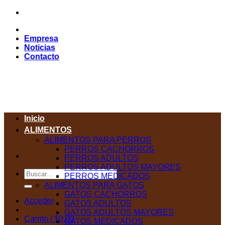
Saltar
al
contenido
Empresa
Noticias
Contacto
Inicio
ALIMENTOS
ALIMENTOS PARA PERROS
PERROS CACHORROS
PERROS ADULTOS
PERROS ADULTOS MAYORES
Buscar
PERROS MEDICADOS
por:
ALIMENTOS PARA GATOS
GATOS CACHORROS
Acceder
GATOS ADULTOS
GATOS ADULTOS MAYORES
Carrito /
$
0,00
GATOS MEDICADOS