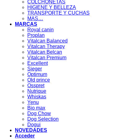
COLCHONETAS
HIGIENE Y BELLEZA
TRANSPORTE Y CUCHAS
MAS…
MARCAS
Royal canin
Proplan
Vitalcan Balanced
Vitalcan Therapy
Vitalcan Belcan
Vitalcan Premium
Excellent
Sieger
Optimum
Old prince
Osspret
Nutrique
Whiskas
Yenu
Bio max
Dog Chow
Dog Selection
Dogui
NOVEDADES
Acceder