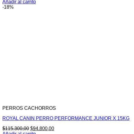
Añadir al carrito
-18%
PERROS CACHORROS
ROYAL CANIN PERRO PERFORMANCE JUNIOR X 15KG
El
El
$
115.300,00
$
94.800,00
precio
precio
Añadir al carrito