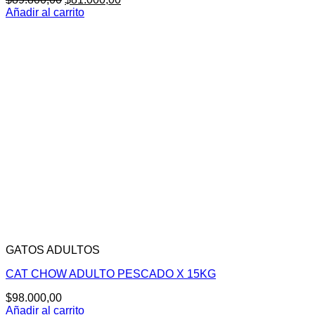
precio
precio
Añadir al carrito
original
actual
era:
es:
$89.800,00.
$81.000,00.
GATOS ADULTOS
CAT CHOW ADULTO PESCADO X 15KG
$
98.000,00
Añadir al carrito