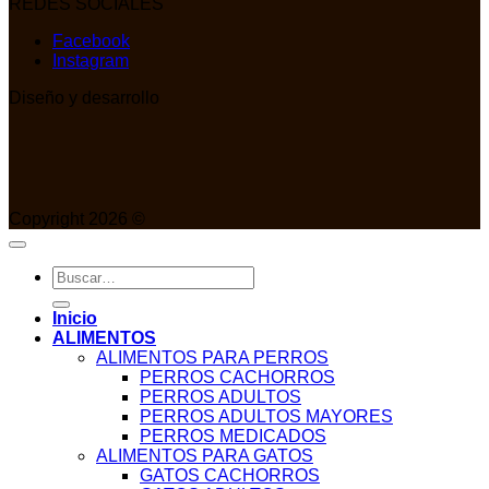
REDES SOCIALES
Facebook
Instagram
Diseño y desarrollo
Copyright 2026 ©
Buscar
por:
Inicio
ALIMENTOS
ALIMENTOS PARA PERROS
PERROS CACHORROS
PERROS ADULTOS
PERROS ADULTOS MAYORES
PERROS MEDICADOS
ALIMENTOS PARA GATOS
GATOS CACHORROS