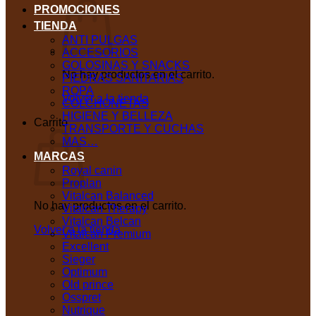
PROMOCIONES
TIENDA
ANTI PULGAS
ACCESORIOS
GOLOSINAS Y SNACKS
No hay productos en el carrito.
PIEDRAS SANITARIAS
ROPA
Volver a la tienda
COLCHONETAS
HIGIENE Y BELLEZA
Carrito
TRANSPORTE Y CUCHAS
MAS…
MARCAS
Royal canin
Proplan
Vitalcan Balanced
No hay productos en el carrito.
Vitalcan Therapy
Vitalcan Belcan
Volver a la tienda
Vitalcan Premium
Excellent
Sieger
Optimum
Old prince
Osspret
Nutrique