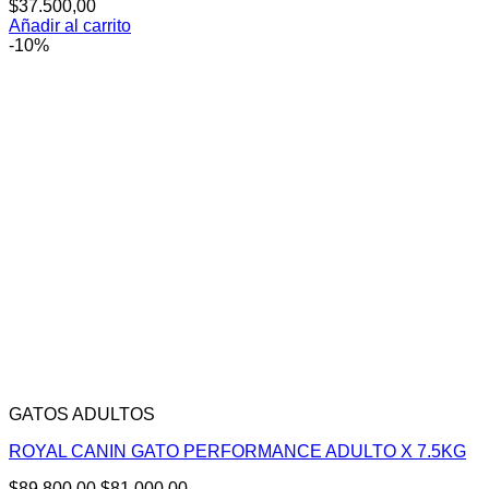
$
37.500,00
Añadir al carrito
-10%
GATOS ADULTOS
ROYAL CANIN GATO PERFORMANCE ADULTO X 7.5KG
El
El
$
89.800,00
$
81.000,00