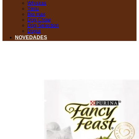
Whiskas
Yenu
Bio max
Dog Chow
Dog Selection
Dogui
NOVEDADES