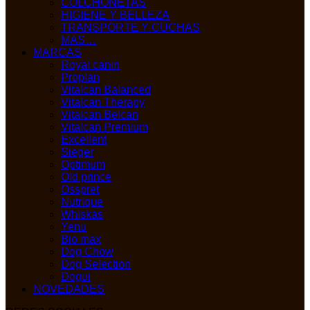
COLCHONETAS
HIGIENE Y BELLEZA
TRANSPORTE Y CUCHAS
MAS…
MARCAS
Royal canin
Proplan
Vitalcan Balanced
Vitalcan Therapy
Vitalcan Belcan
Vitalcan Premium
Excellent
Sieger
Optimum
Old prince
Osspret
Nutrique
Whiskas
Yenu
Bio max
Dog Chow
Dog Selection
Dogui
NOVEDADES