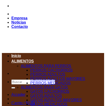
Saltar
al
contenido
Empresa
Noticias
Contacto
Inicio
ALIMENTOS
ALIMENTOS PARA PERROS
PERROS CACHORROS
PERROS ADULTOS
PERROS ADULTOS MAYORES
Buscar
PERROS MEDICADOS
por:
ALIMENTOS PARA GATOS
GATOS CACHORROS
Acceder
GATOS ADULTOS
GATOS ADULTOS MAYORES
Carrito /
$
0,00
GATOS MEDICADOS