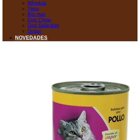
Whiskas
Yenu
Bio max
Dog Chow
Dog Selection
Dogui
NOVEDADES