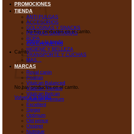
PROMOCIONES
TIENDA
ANTI PULGAS
ACCESORIOS
GOLOSINAS Y SNACKS
No hay productos en el carrito.
PIEDRAS SANITARIAS
ROPA
Volver a la tienda
COLCHONETAS
HIGIENE Y BELLEZA
Carrito
TRANSPORTE Y CUCHAS
MAS…
MARCAS
Royal canin
Proplan
Vitalcan Balanced
No hay productos en el carrito.
Vitalcan Therapy
Vitalcan Belcan
Volver a la tienda
Vitalcan Premium
Excellent
Sieger
Optimum
Old prince
Osspret
Nutrique