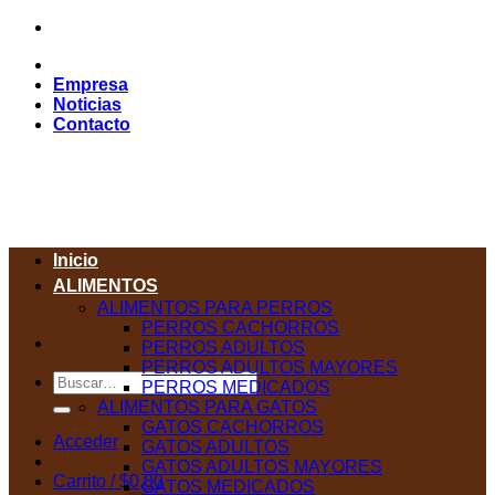
Saltar
al
contenido
Empresa
Noticias
Contacto
Inicio
ALIMENTOS
ALIMENTOS PARA PERROS
PERROS CACHORROS
PERROS ADULTOS
PERROS ADULTOS MAYORES
Buscar
PERROS MEDICADOS
por:
ALIMENTOS PARA GATOS
GATOS CACHORROS
Acceder
GATOS ADULTOS
GATOS ADULTOS MAYORES
Carrito /
$
0,00
GATOS MEDICADOS