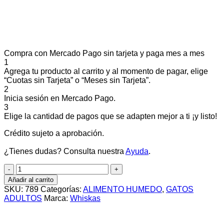
Compra con Mercado Pago sin tarjeta y paga mes a mes
1
Agrega tu producto al carrito y al momento de pagar, elige
“Cuotas sin Tarjeta” o “Meses sin Tarjeta”.
2
Inicia sesión en Mercado Pago.
3
Elige la cantidad de pagos que se adapten mejor a ti ¡y listo!
Crédito sujeto a aprobación.
¿Tienes dudas? Consulta nuestra
Ayuda
.
LATA
WHISKAS
Añadir al carrito
ADULTO
SKU:
789
Categorías:
ALIMENTO HUMEDO
,
GATOS
SABOR
ADULTOS
Marca:
Whiskas
POLLO
340G
cantidad