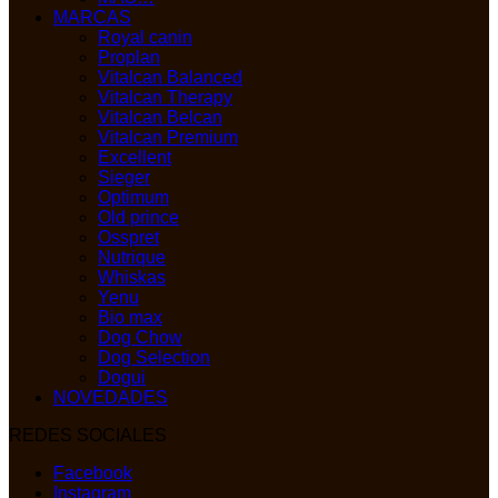
MARCAS
Royal canin
Proplan
Vitalcan Balanced
Vitalcan Therapy
Vitalcan Belcan
Vitalcan Premium
Excellent
Sieger
Optimum
Old prince
Osspret
Nutrique
Whiskas
Yenu
Bio max
Dog Chow
Dog Selection
Dogui
NOVEDADES
REDES SOCIALES
Facebook
Instagram