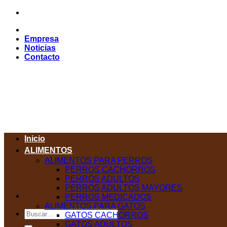
Saltar
al
contenido
Empresa
Noticias
Contacto
Inicio
ALIMENTOS
ALIMENTOS PARA PERROS
PERROS CACHORROS
PERROS ADULTOS
PERROS ADULTOS MAYORES
PERROS MEDICADOS
ALIMENTOS PARA GATOS
Buscar
GATOS CACHORROS
por:
GATOS ADULTOS