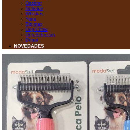
Osspret
Nutrique
Whiskas
Yenu
Bio max
Dog Chow
Dog Selection
Dogui
NOVEDADES