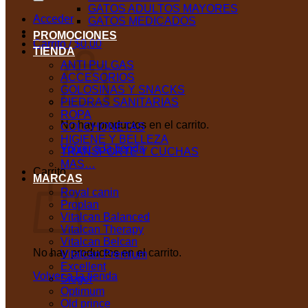
GATOS ADULTOS MAYORES
Acceder
GATOS MEDICADOS
PROMOCIONES
Carrito /
$
0,00
TIENDA
ANTI PULGAS
ACCESORIOS
GOLOSINAS Y SNACKS
PIEDRAS SANITARIAS
ROPA
No hay productos en el carrito.
COLCHONETAS
HIGIENE Y BELLEZA
Volver a la tienda
TRANSPORTE Y CUCHAS
MAS…
Carrito
MARCAS
Royal canin
Proplan
Vitalcan Balanced
Vitalcan Therapy
Vitalcan Belcan
No hay productos en el carrito.
Vitalcan Premium
Excellent
Volver a la tienda
Sieger
Optimum
Old prince