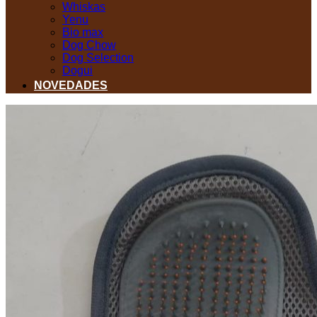
Whiskas
Yenu
Bio max
Dog Chow
Dog Selection
Dogui
NOVEDADES