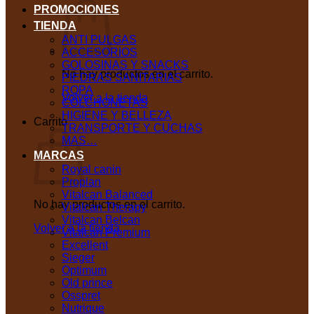
PROMOCIONES
TIENDA
ANTI PULGAS
ACCESORIOS
GOLOSINAS Y SNACKS
No hay productos en el carrito.
PIEDRAS SANITARIAS
ROPA
Volver a la tienda
COLCHONETAS
HIGIENE Y BELLEZA
Carrito
TRANSPORTE Y CUCHAS
MAS…
MARCAS
Royal canin
Proplan
Vitalcan Balanced
No hay productos en el carrito.
Vitalcan Therapy
Vitalcan Belcan
Volver a la tienda
Vitalcan Premium
Excellent
Sieger
Optimum
Old prince
Osspret
Nutrique