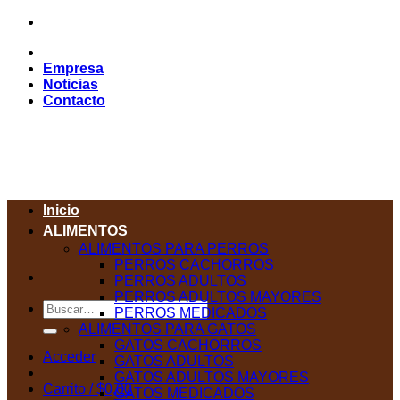
Saltar
al
contenido
Empresa
Noticias
Contacto
Inicio
ALIMENTOS
ALIMENTOS PARA PERROS
PERROS CACHORROS
PERROS ADULTOS
PERROS ADULTOS MAYORES
Buscar
PERROS MEDICADOS
por:
ALIMENTOS PARA GATOS
GATOS CACHORROS
Acceder
GATOS ADULTOS
GATOS ADULTOS MAYORES
Carrito /
$
0,00
GATOS MEDICADOS