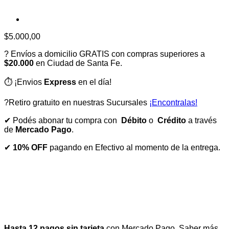
$
5.000,00
? Envíos a domicilio GRATIS con compras superiores a
$20.000
en Ciudad de Santa Fe.
⏱️ ¡Envios
Express
en el día!
?Retiro gratuito en nuestras Sucursales
¡Encontralas!
✔ Podés abonar tu compra con
Débito
o
Crédito
a través
de
Mercado Pago
.
✔
10% OFF
pagando en Efectivo al momento de la entrega.
Hasta 12 pagos sin tarjeta
con Mercado Pago.
Saber más