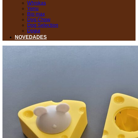
Whiskas
Yenu
Bio max
Dog Chow
Dog Selection
Dogui
NOVEDADES