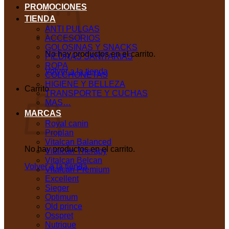
PROMOCIONES
TIENDA
ANTI PULGAS
ACCESORIOS
GOLOSINAS Y SNACKS
No hay productos en el carrito.
PIEDRAS SANITARIAS
ROPA
Volver a la tienda
COLCHONETAS
HIGIENE Y BELLEZA
Carrito
TRANSPORTE Y CUCHAS
MAS…
MARCAS
Royal canin
Proplan
Vitalcan Balanced
No hay productos en el carrito.
Vitalcan Therapy
Vitalcan Belcan
Volver a la tienda
Vitalcan Premium
Excellent
Sieger
Optimum
Old prince
Osspret
Nutrique