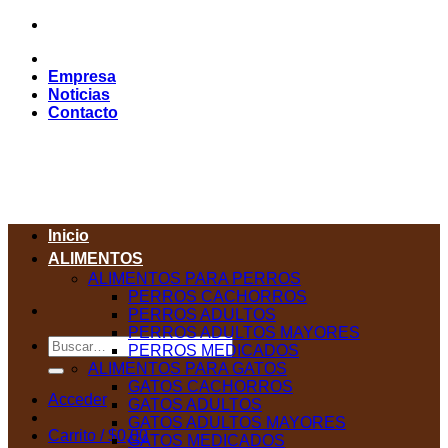
Saltar
al
contenido
Empresa
Noticias
Contacto
Inicio
ALIMENTOS
ALIMENTOS PARA PERROS
PERROS CACHORROS
PERROS ADULTOS
PERROS ADULTOS MAYORES
Buscar
PERROS MEDICADOS
por:
ALIMENTOS PARA GATOS
GATOS CACHORROS
Acceder
GATOS ADULTOS
GATOS ADULTOS MAYORES
Carrito /
$
0,00
GATOS MEDICADOS