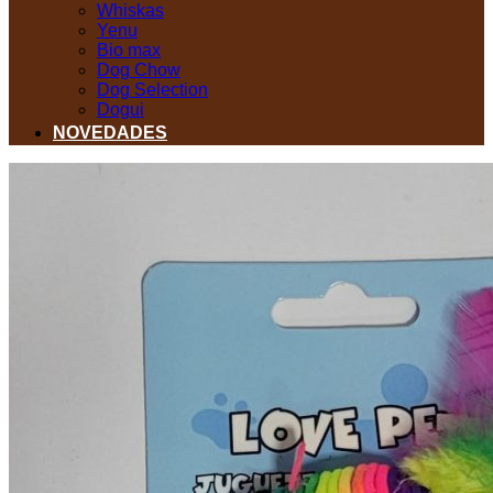
Whiskas
Yenu
Bio max
Dog Chow
Dog Selection
Dogui
NOVEDADES