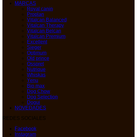
MARCAS
Royal canin
Proplan
Vitalcan Balanced
Vitalcan Therapy
Vitalcan Belcan
Vitalcan Premium
Excellent
Sieger
Optimum
Old prince
Osspret
Nutrique
Whiskas
Yenu
Bio max
Dog Chow
Dog Selection
Dogui
NOVEDADES
REDES SOCIALES
Facebook
Instagram