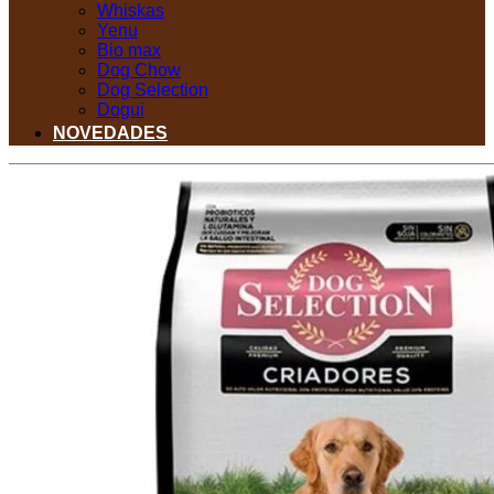
Whiskas
Yenu
Bio max
Dog Chow
Dog Selection
Dogui
NOVEDADES