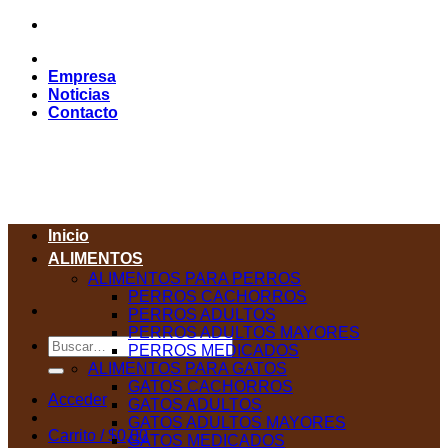
Saltar
al
contenido
Empresa
Noticias
Contacto
Inicio
ALIMENTOS
ALIMENTOS PARA PERROS
PERROS CACHORROS
PERROS ADULTOS
PERROS ADULTOS MAYORES
Buscar
PERROS MEDICADOS
por:
ALIMENTOS PARA GATOS
GATOS CACHORROS
Acceder
GATOS ADULTOS
GATOS ADULTOS MAYORES
Carrito /
$
0,00
GATOS MEDICADOS