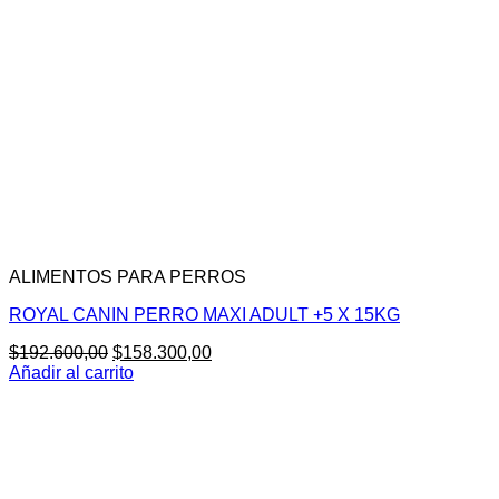
ALIMENTOS PARA PERROS
ROYAL CANIN PERRO MAXI ADULT +5 X 15KG
El
El
$
192.600,00
$
158.300,00
precio
precio
Añadir al carrito
original
actual
era:
es:
$192.600,00.
$158.300,00.