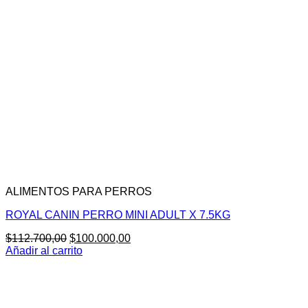
ALIMENTOS PARA PERROS
ROYAL CANIN PERRO MINI ADULT X 7.5KG
El
El
$
112.700,00
$
100.000,00
precio
precio
Añadir al carrito
original
actual
era:
es:
$112.700,00.
$100.000,00.