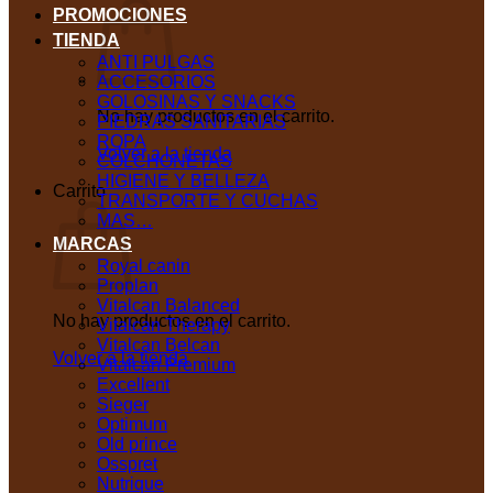
PROMOCIONES
TIENDA
ANTI PULGAS
ACCESORIOS
GOLOSINAS Y SNACKS
No hay productos en el carrito.
PIEDRAS SANITARIAS
ROPA
Volver a la tienda
COLCHONETAS
HIGIENE Y BELLEZA
Carrito
TRANSPORTE Y CUCHAS
MAS…
MARCAS
Royal canin
Proplan
Vitalcan Balanced
No hay productos en el carrito.
Vitalcan Therapy
Vitalcan Belcan
Volver a la tienda
Vitalcan Premium
Excellent
Sieger
Optimum
Old prince
Osspret
Nutrique