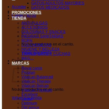
GATOS ADULTOS MAYORES
Acceder
GATOS MEDICADOS
PROMOCIONES
Carrito /
$
0,00
TIENDA
ANTI PULGAS
ACCESORIOS
GOLOSINAS Y SNACKS
PIEDRAS SANITARIAS
ROPA
No hay productos en el carrito.
COLCHONETAS
HIGIENE Y BELLEZA
Volver a la tienda
TRANSPORTE Y CUCHAS
MAS…
Carrito
MARCAS
Royal canin
Proplan
Vitalcan Balanced
Vitalcan Therapy
Vitalcan Belcan
No hay productos en el carrito.
Vitalcan Premium
Excellent
Volver a la tienda
Sieger
Optimum
Old prince