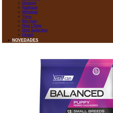
Osspret
Nutrique
Whiskas
Yenu
Bio max
Dog Chow
Dog Selection
Dogui
NOVEDADES