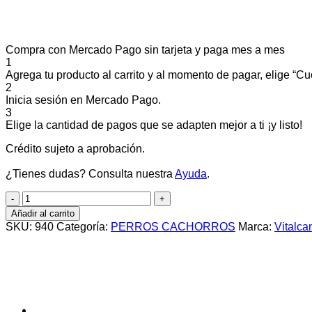
Compra con Mercado Pago sin tarjeta y paga mes a mes
1
Agrega tu producto al carrito y al momento de pagar, elige “Cuo
2
Inicia sesión en Mercado Pago.
3
Elige la cantidad de pagos que se adapten mejor a ti ¡y listo!
Crédito sujeto a aprobación.
¿Tienes dudas? Consulta nuestra
Ayuda
.
BALANCED
PERRO
Añadir al carrito
CACHORRO
SKU:
940
Categoría:
PERROS CACHORROS
Marca:
Vitalca
RAZA
PEQUEÑA
x
3
KG
cantidad