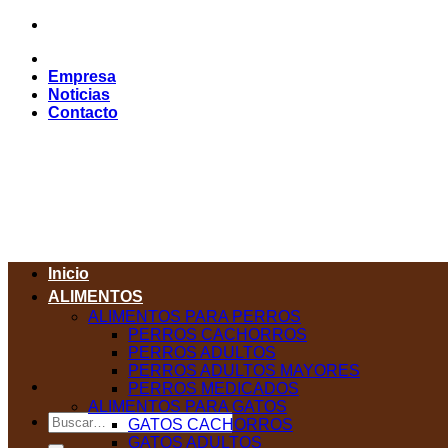
Saltar
al
contenido
Empresa
Noticias
Contacto
Inicio
ALIMENTOS
ALIMENTOS PARA PERROS
PERROS CACHORROS
PERROS ADULTOS
PERROS ADULTOS MAYORES
PERROS MEDICADOS
ALIMENTOS PARA GATOS
Buscar
GATOS CACHORROS
por:
GATOS ADULTOS