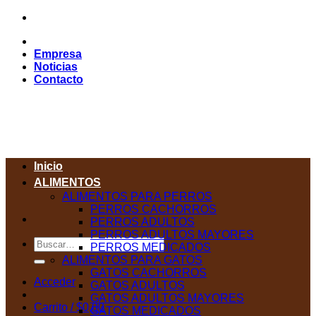
Saltar
al
contenido
Empresa
Noticias
Contacto
Inicio
ALIMENTOS
ALIMENTOS PARA PERROS
PERROS CACHORROS
PERROS ADULTOS
PERROS ADULTOS MAYORES
Buscar
PERROS MEDICADOS
por:
ALIMENTOS PARA GATOS
GATOS CACHORROS
Acceder
GATOS ADULTOS
GATOS ADULTOS MAYORES
Carrito /
$
0,00
GATOS MEDICADOS