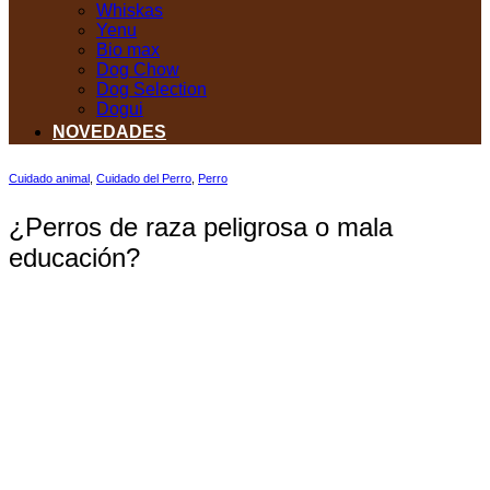
Whiskas
Yenu
Bio max
Dog Chow
Dog Selection
Dogui
NOVEDADES
Cuidado animal
,
Cuidado del Perro
,
Perro
¿Perros de raza peligrosa o mala
educación?