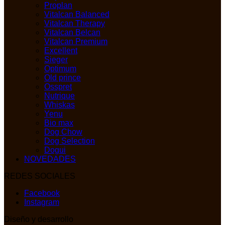
Proplan
Vitalcan Balanced
Vitalcan Therapy
Vitalcan Belcan
Vitalcan Premium
Excellent
Sieger
Optimum
Old prince
Osspret
Nutrique
Whiskas
Yenu
Bio max
Dog Chow
Dog Selection
Dogui
NOVEDADES
REDES SOCIALES
Facebook
Instagram
Diseño y desarrollo