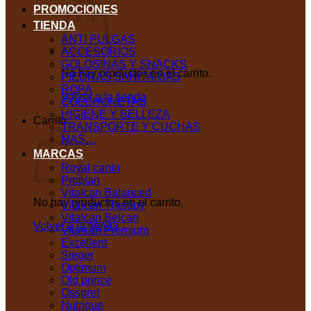
PROMOCIONES
TIENDA
ANTI PULGAS
ACCESORIOS
GOLOSINAS Y SNACKS
No hay productos en el carrito.
PIEDRAS SANITARIAS
ROPA
Volver a la tienda
COLCHONETAS
HIGIENE Y BELLEZA
Carrito
TRANSPORTE Y CUCHAS
MAS…
MARCAS
Royal canin
Proplan
Vitalcan Balanced
No hay productos en el carrito.
Vitalcan Therapy
Vitalcan Belcan
Volver a la tienda
Vitalcan Premium
Excellent
Sieger
Optimum
Old prince
Osspret
Nutrique