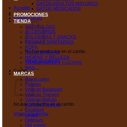
GATOS ADULTOS MAYORES
Acceder
GATOS MEDICADOS
PROMOCIONES
Carrito /
$
0,00
TIENDA
ANTI PULGAS
ACCESORIOS
GOLOSINAS Y SNACKS
PIEDRAS SANITARIAS
ROPA
No hay productos en el carrito.
COLCHONETAS
HIGIENE Y BELLEZA
Volver a la tienda
TRANSPORTE Y CUCHAS
MAS…
Carrito
MARCAS
Royal canin
Proplan
Vitalcan Balanced
Vitalcan Therapy
Vitalcan Belcan
No hay productos en el carrito.
Vitalcan Premium
Excellent
Volver a la tienda
Sieger
Optimum
Old prince