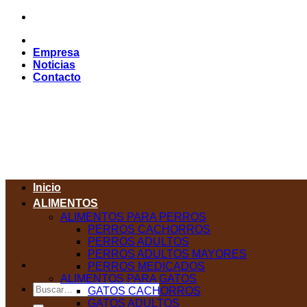
Saltar
al
contenido
Empresa
Noticias
Contacto
Inicio
ALIMENTOS
ALIMENTOS PARA PERROS
PERROS CACHORROS
PERROS ADULTOS
PERROS ADULTOS MAYORES
PERROS MEDICADOS
ALIMENTOS PARA GATOS
Buscar
GATOS CACHORROS
por:
GATOS ADULTOS