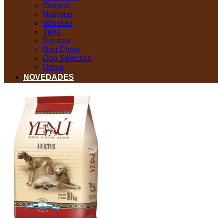
Osspret
Nutrique
Whiskas
Yenu
Bio max
Dog Chow
Dog Selection
Dogui
NOVEDADES