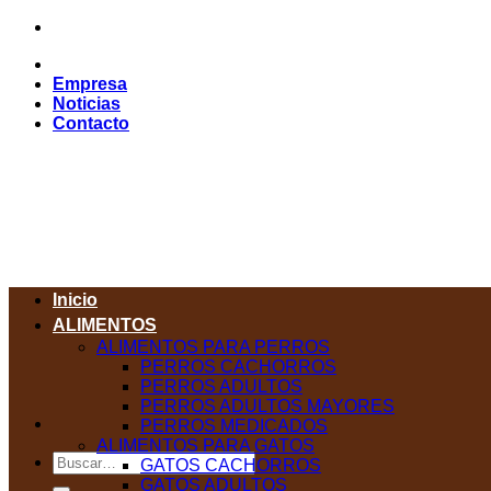
Saltar
al
contenido
Empresa
Noticias
Contacto
Inicio
ALIMENTOS
ALIMENTOS PARA PERROS
PERROS CACHORROS
PERROS ADULTOS
PERROS ADULTOS MAYORES
PERROS MEDICADOS
ALIMENTOS PARA GATOS
Buscar
GATOS CACHORROS
por:
GATOS ADULTOS