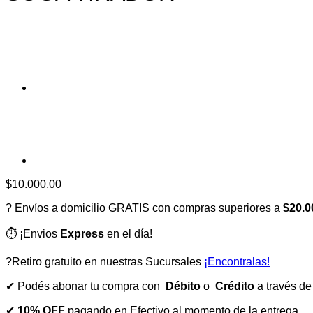
$
10.000,00
? Envíos a domicilio GRATIS con compras superiores a
$20.0
⏱️ ¡Envios
Express
en el día!
?Retiro gratuito en nuestras Sucursales
¡Encontralas!
✔ Podés abonar tu compra con
Débito
o
Crédito
a través d
✔
10% OFF
pagando en Efectivo al momento de la entrega.