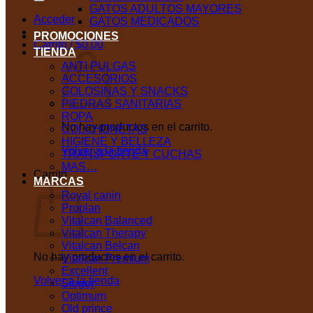
GATOS ADULTOS MAYORES
Acceder
GATOS MEDICADOS
PROMOCIONES
Carrito /
$
0,00
TIENDA
ANTI PULGAS
ACCESORIOS
GOLOSINAS Y SNACKS
PIEDRAS SANITARIAS
ROPA
No hay productos en el carrito.
COLCHONETAS
HIGIENE Y BELLEZA
Volver a la tienda
TRANSPORTE Y CUCHAS
MAS…
Carrito
MARCAS
Royal canin
Proplan
Vitalcan Balanced
Vitalcan Therapy
Vitalcan Belcan
No hay productos en el carrito.
Vitalcan Premium
Excellent
Volver a la tienda
Sieger
Optimum
Old prince