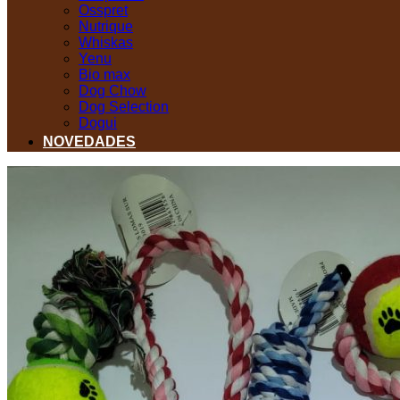
Osspret
Nutrique
Whiskas
Yenu
Bio max
Dog Chow
Dog Selection
Dogui
NOVEDADES