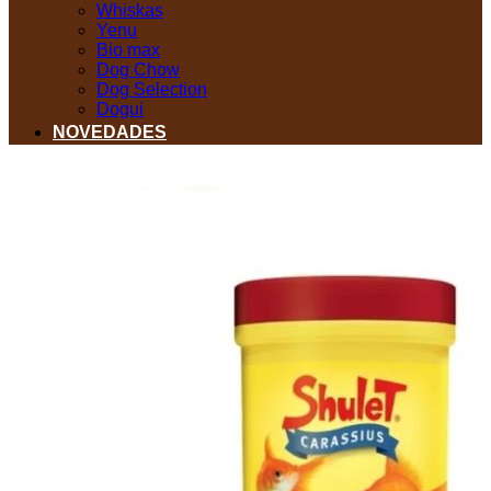
Whiskas
Yenu
Bio max
Dog Chow
Dog Selection
Dogui
NOVEDADES