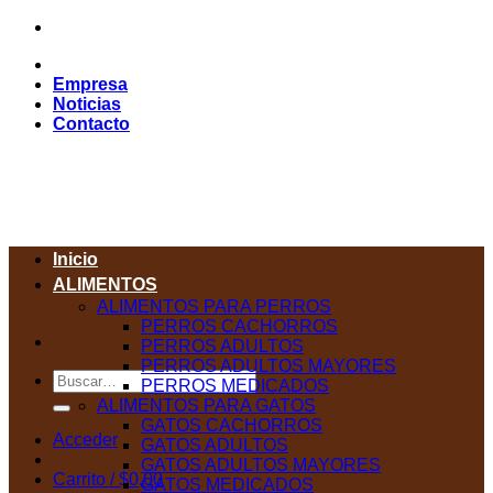
Saltar
al
contenido
Empresa
Noticias
Contacto
Inicio
ALIMENTOS
ALIMENTOS PARA PERROS
PERROS CACHORROS
PERROS ADULTOS
PERROS ADULTOS MAYORES
Buscar
PERROS MEDICADOS
por:
ALIMENTOS PARA GATOS
GATOS CACHORROS
Acceder
GATOS ADULTOS
GATOS ADULTOS MAYORES
Carrito /
$
0,00
GATOS MEDICADOS