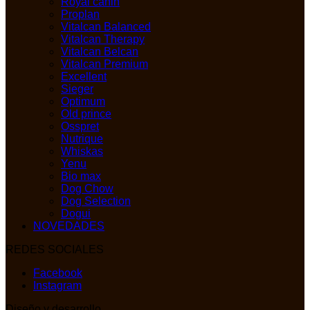
Royal canin
Proplan
Vitalcan Balanced
Vitalcan Therapy
Vitalcan Belcan
Vitalcan Premium
Excellent
Sieger
Optimum
Old prince
Osspret
Nutrique
Whiskas
Yenu
Bio max
Dog Chow
Dog Selection
Dogui
NOVEDADES
REDES SOCIALES
Facebook
Instagram
Diseño y desarrollo