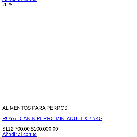
-11%
ALIMENTOS PARA PERROS
ROYAL CANIN PERRO MINI ADULT X 7.5KG
El
El
$
112.700,00
$
100.000,00
precio
precio
Añadir al carrito