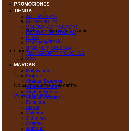
PROMOCIONES
TIENDA
ANTI PULGAS
ACCESORIOS
GOLOSINAS Y SNACKS
No hay productos en el carrito.
PIEDRAS SANITARIAS
ROPA
Volver a la tienda
COLCHONETAS
HIGIENE Y BELLEZA
Carrito
TRANSPORTE Y CUCHAS
MAS…
MARCAS
Royal canin
Proplan
Vitalcan Balanced
No hay productos en el carrito.
Vitalcan Therapy
Vitalcan Belcan
Volver a la tienda
Vitalcan Premium
Excellent
Sieger
Optimum
Old prince
Osspret
Nutrique