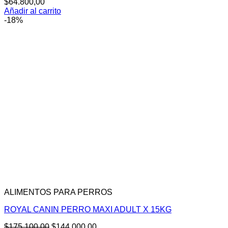
$
64.800,00
Añadir al carrito
-18%
ALIMENTOS PARA PERROS
ROYAL CANIN PERRO MAXI ADULT X 15KG
El
El
$
175.100,00
$
144.000,00