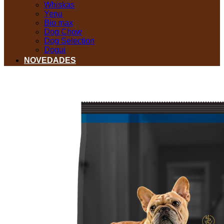
Whiskas
Yenu
Bio max
Dog Chow
Dog Selection
Dogui
NOVEDADES