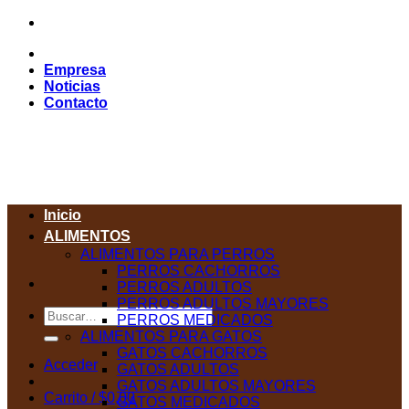
Saltar
al
contenido
Empresa
Noticias
Contacto
Inicio
ALIMENTOS
ALIMENTOS PARA PERROS
PERROS CACHORROS
PERROS ADULTOS
PERROS ADULTOS MAYORES
Buscar
PERROS MEDICADOS
por:
ALIMENTOS PARA GATOS
GATOS CACHORROS
Acceder
GATOS ADULTOS
GATOS ADULTOS MAYORES
Carrito /
$
0,00
GATOS MEDICADOS