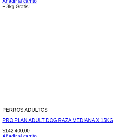
precio
precio
Añadir al carrito
original
actual
+ 3kg Gratis!
era:
es:
$175.860,00.
$145.000,00.
PERROS ADULTOS
PRO PLAN ADULT DOG RAZA MEDIANA X 15KG
$
142.400,00
Añadir al carrito