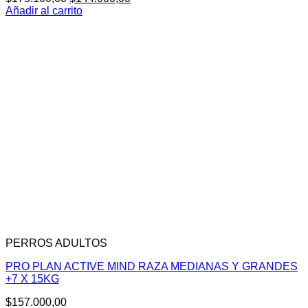
precio
precio
Añadir al carrito
original
actual
era:
es:
$175.100,00.
$144.000,00.
PERROS ADULTOS
PRO PLAN ACTIVE MIND RAZA MEDIANAS Y GRANDES
+7 X 15KG
$
157.000,00