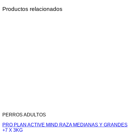
original
actual
era:
es:
Productos relacionados
$112.700,00.
$100.000,00.
PERROS ADULTOS
PRO PLAN ACTIVE MIND RAZA MEDIANAS Y GRANDES
+7 X 3KG