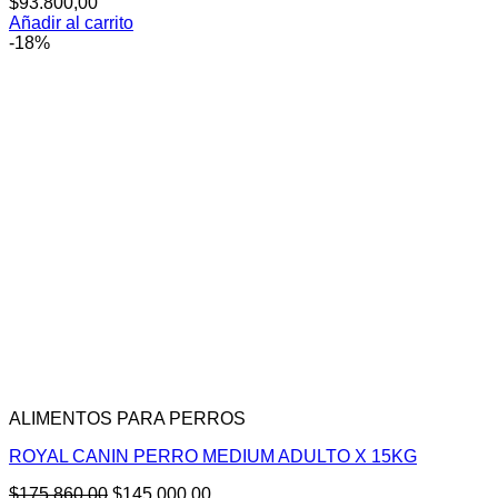
$
93.800,00
Añadir al carrito
-18%
ALIMENTOS PARA PERROS
ROYAL CANIN PERRO MEDIUM ADULTO X 15KG
El
El
$
175.860,00
$
145.000,00