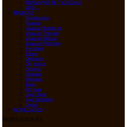
TRANSPORTE Y CUCHAS
MAS…
MARCAS
Royal canin
Proplan
Vitalcan Balanced
Vitalcan Therapy
Vitalcan Belcan
Vitalcan Premium
Excellent
Sieger
Optimum
Old prince
Osspret
Nutrique
Whiskas
Yenu
Bio max
Dog Chow
Dog Selection
Dogui
NOVEDADES
REDES SOCIALES