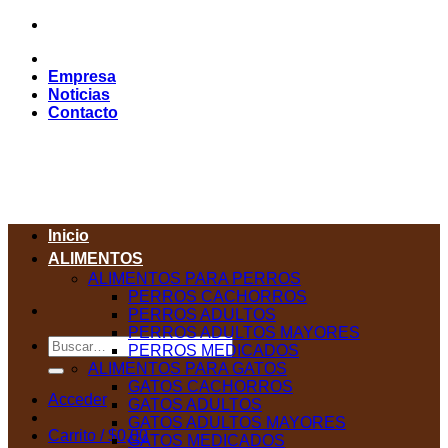
Saltar
al
contenido
Empresa
Noticias
Contacto
Inicio
ALIMENTOS
ALIMENTOS PARA PERROS
PERROS CACHORROS
PERROS ADULTOS
PERROS ADULTOS MAYORES
Buscar
PERROS MEDICADOS
por:
ALIMENTOS PARA GATOS
GATOS CACHORROS
Acceder
GATOS ADULTOS
GATOS ADULTOS MAYORES
Carrito /
$
0,00
GATOS MEDICADOS