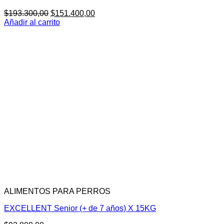
El
El
$
193.300,00
$
151.400,00
precio
precio
Añadir al carrito
original
actual
era:
es:
$193.300,00.
$151.400,00.
ALIMENTOS PARA PERROS
EXCELLENT Senior (+ de 7 años) X 15KG