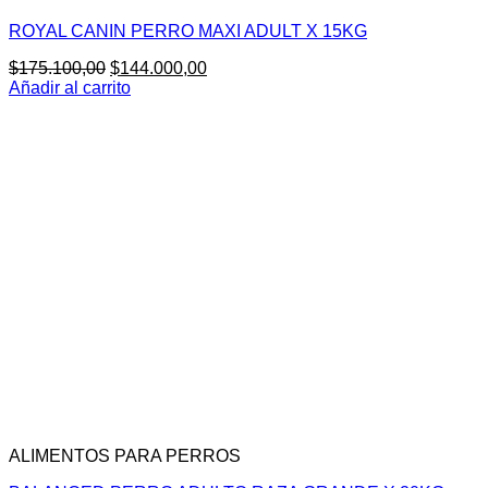
ROYAL CANIN PERRO MAXI ADULT X 15KG
El
El
$
175.100,00
$
144.000,00
precio
precio
Añadir al carrito
original
actual
era:
es:
$175.100,00.
$144.000,00.
ALIMENTOS PARA PERROS