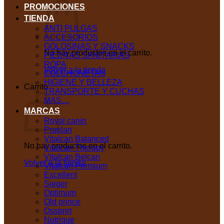
PROMOCIONES
TIENDA
ANTI PULGAS
ACCESORIOS
GOLOSINAS Y SNACKS
No hay productos en el carrito.
PIEDRAS SANITARIAS
ROPA
Volver a la tienda
COLCHONETAS
HIGIENE Y BELLEZA
Carrito
TRANSPORTE Y CUCHAS
MAS…
MARCAS
Royal canin
Proplan
Vitalcan Balanced
No hay productos en el carrito.
Vitalcan Therapy
Vitalcan Belcan
Volver a la tienda
Vitalcan Premium
Excellent
Sieger
Optimum
Old prince
Osspret
Nutrique