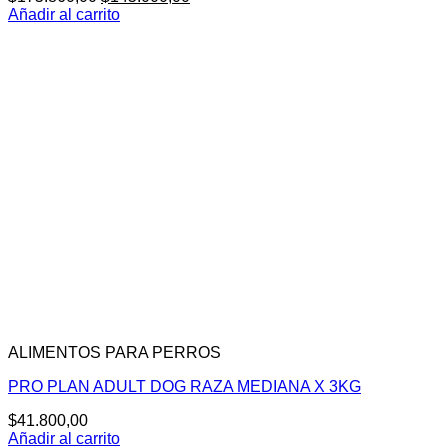
precio
precio
Añadir al carrito
original
actual
era:
es:
$175.860,00.
$145.000,00.
ALIMENTOS PARA PERROS
PRO PLAN ADULT DOG RAZA MEDIANA X 3KG
$
41.800,00
Añadir al carrito