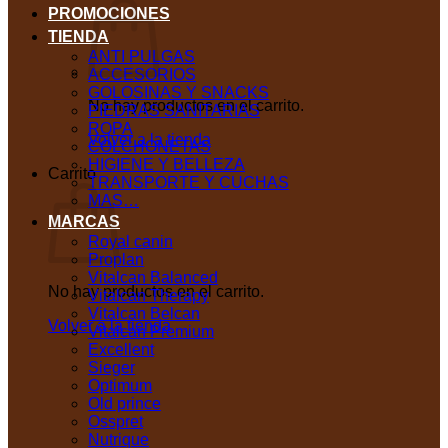
PROMOCIONES
TIENDA
ANTI PULGAS
ACCESORIOS
GOLOSINAS Y SNACKS
No hay productos en el carrito.
PIEDRAS SANITARIAS
ROPA
Volver a la tienda
COLCHONETAS
HIGIENE Y BELLEZA
Carrito
TRANSPORTE Y CUCHAS
MAS…
MARCAS
Royal canin
Proplan
Vitalcan Balanced
No hay productos en el carrito.
Vitalcan Therapy
Vitalcan Belcan
Volver a la tienda
Vitalcan Premium
Excellent
Sieger
Optimum
Old prince
Osspret
Nutrique