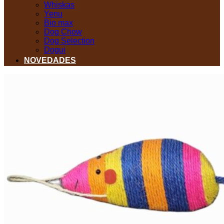
Whiskas
Yenu
Bio max
Dog Chow
Dog Selection
Dogui
NOVEDADES