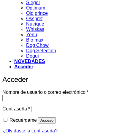
Sieger
Optimum
Old prince
Osspret
Nutrique
Whiskas
Yenu
Bio max
Dog Chow
Dog Selection
Dogui
NOVEDADES
Acceder
Acceder
Obligatorio
Nombre de usuario o correo electrónico
*
Obligatorio
Contraseña
*
Recuérdame
Acceso
¿Olvidaste la contraseña?