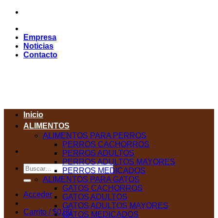
Saltar
al
contenido
Empresa
Noticias
Contacto
Inicio
ALIMENTOS
ALIMENTOS PARA PERROS
PERROS CACHORROS
PERROS ADULTOS
PERROS ADULTOS MAYORES
Buscar
PERROS MEDICADOS
por:
ALIMENTOS PARA GATOS
GATOS CACHORROS
Acceder
GATOS ADULTOS
GATOS ADULTOS MAYORES
Carrito /
$
0,00
GATOS MEDICADOS