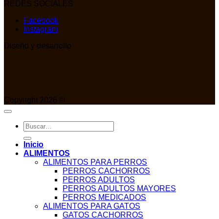
REDES SOCIALES
Facebook
Instagram
Diseño y desarrollo
Copyright 2026 ©
Buscar
por:
Inicio
ALIMENTOS
ALIMENTOS PARA PERROS
PERROS CACHORROS
PERROS ADULTOS
PERROS ADULTOS MAYORES
PERROS MEDICADOS
ALIMENTOS PARA GATOS
GATOS CACHORROS