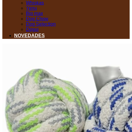
Whiskas
Yenu
Bio max
Dog Chow
Dog Selection
Dogui
NOVEDADES