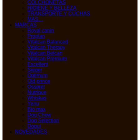
COLCHONETAS
HIGIENE Y BELLEZA
TRANSPORTE Y CUCHAS
MAS…
MARCAS
Royal canin
Proplan
Vitalcan Balanced
Vitalcan Therapy
Vitalcan Belcan
Vitalcan Premium
Excellent
Sieger
Optimum
Old prince
Osspret
Nutrique
Whiskas
Yenu
Bio max
Dog Chow
Dog Selection
Dogui
NOVEDADES