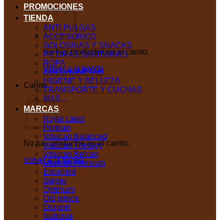
PROMOCIONES
TIENDA
ANTI PULGAS
ACCESORIOS
GOLOSINAS Y SNACKS
No hay productos en el carrito.
PIEDRAS SANITARIAS
ROPA
Volver a la tienda
COLCHONETAS
HIGIENE Y BELLEZA
Carrito
TRANSPORTE Y CUCHAS
MAS…
MARCAS
Royal canin
Proplan
Vitalcan Balanced
No hay productos en el carrito.
Vitalcan Therapy
Vitalcan Belcan
Volver a la tienda
Vitalcan Premium
Excellent
Sieger
Optimum
Old prince
Osspret
Nutrique