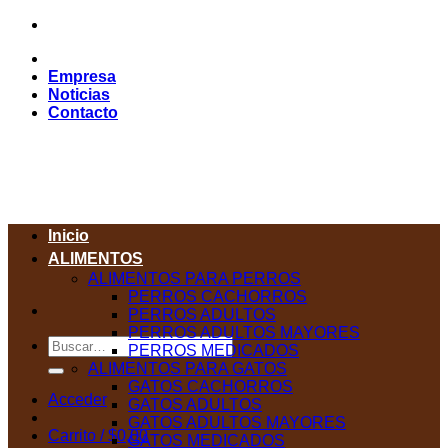
Saltar
al
contenido
Empresa
Noticias
Contacto
Inicio
ALIMENTOS
ALIMENTOS PARA PERROS
PERROS CACHORROS
PERROS ADULTOS
PERROS ADULTOS MAYORES
Buscar
PERROS MEDICADOS
por:
ALIMENTOS PARA GATOS
GATOS CACHORROS
Acceder
GATOS ADULTOS
GATOS ADULTOS MAYORES
Carrito /
$
0,00
GATOS MEDICADOS