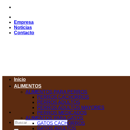
Saltar
al
contenido
Empresa
Noticias
Contacto
Inicio
ALIMENTOS
ALIMENTOS PARA PERROS
PERROS CACHORROS
PERROS ADULTOS
PERROS ADULTOS MAYORES
PERROS MEDICADOS
ALIMENTOS PARA GATOS
Buscar
GATOS CACHORROS
por:
GATOS ADULTOS