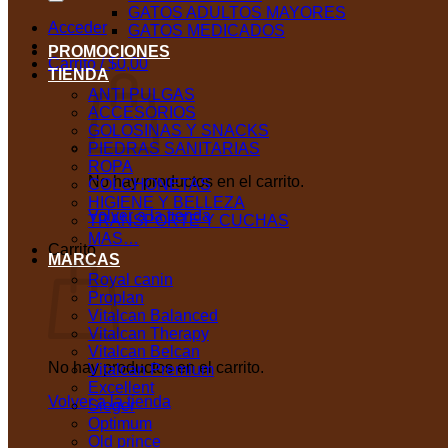
GATOS ADULTOS MAYORES
Acceder
GATOS MEDICADOS
PROMOCIONES
Carrito /
$
0,00
TIENDA
ANTI PULGAS
ACCESORIOS
GOLOSINAS Y SNACKS
PIEDRAS SANITARIAS
ROPA
No hay productos en el carrito.
COLCHONETAS
HIGIENE Y BELLEZA
Volver a la tienda
TRANSPORTE Y CUCHAS
MAS…
Carrito
MARCAS
Royal canin
Proplan
Vitalcan Balanced
Vitalcan Therapy
Vitalcan Belcan
No hay productos en el carrito.
Vitalcan Premium
Excellent
Volver a la tienda
Sieger
Optimum
Old prince