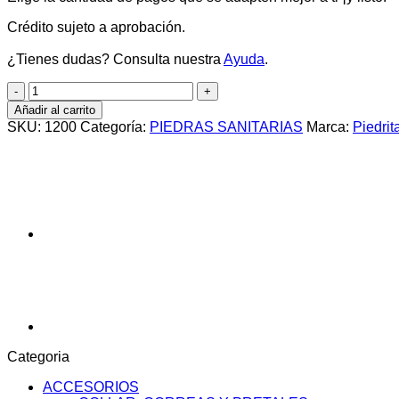
Crédito sujeto a aprobación.
¿Tienes dudas? Consulta nuestra
Ayuda
.
Monkcat
x
Añadir al carrito
4kg
SKU:
1200
Categoría:
PIEDRAS SANITARIAS
Marca:
Piedrit
arena
fina
aglomerante
cantidad
Categoria
ACCESORIOS