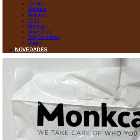
Osspret
Nutrique
Whiskas
Yenu
Bio max
Dog Chow
Dog Selection
Dogui
NOVEDADES