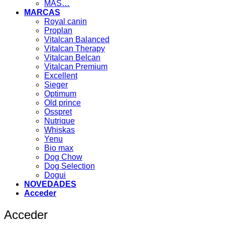
MAS…
MARCAS
Royal canin
Proplan
Vitalcan Balanced
Vitalcan Therapy
Vitalcan Belcan
Vitalcan Premium
Excellent
Sieger
Optimum
Old prince
Osspret
Nutrique
Whiskas
Yenu
Bio max
Dog Chow
Dog Selection
Dogui
NOVEDADES
Acceder
Acceder