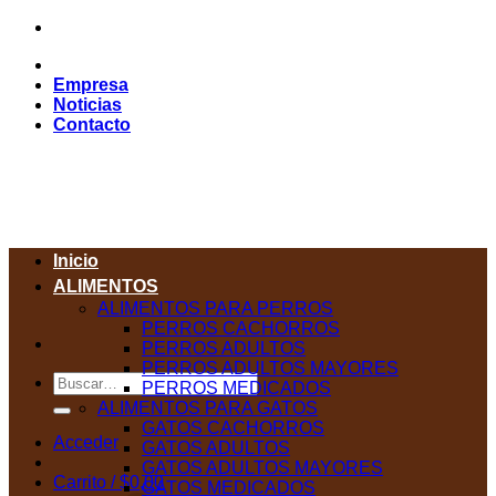
Saltar
al
contenido
Empresa
Noticias
Contacto
Inicio
ALIMENTOS
ALIMENTOS PARA PERROS
PERROS CACHORROS
PERROS ADULTOS
PERROS ADULTOS MAYORES
Buscar
PERROS MEDICADOS
por:
ALIMENTOS PARA GATOS
GATOS CACHORROS
Acceder
GATOS ADULTOS
GATOS ADULTOS MAYORES
Carrito /
$
0,00
GATOS MEDICADOS