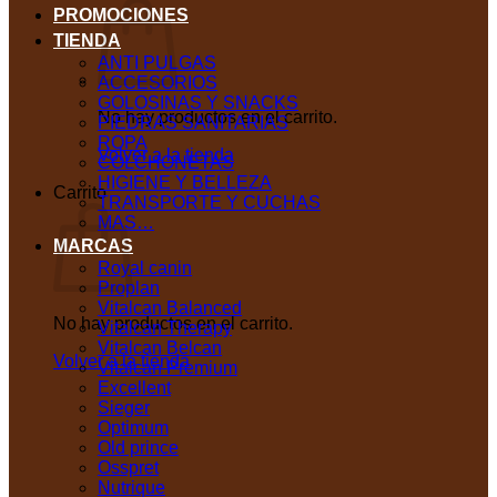
PROMOCIONES
TIENDA
ANTI PULGAS
ACCESORIOS
GOLOSINAS Y SNACKS
No hay productos en el carrito.
PIEDRAS SANITARIAS
ROPA
Volver a la tienda
COLCHONETAS
HIGIENE Y BELLEZA
Carrito
TRANSPORTE Y CUCHAS
MAS…
MARCAS
Royal canin
Proplan
Vitalcan Balanced
No hay productos en el carrito.
Vitalcan Therapy
Vitalcan Belcan
Volver a la tienda
Vitalcan Premium
Excellent
Sieger
Optimum
Old prince
Osspret
Nutrique