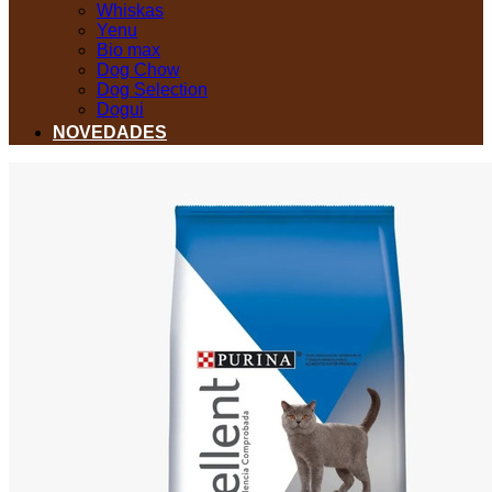
Whiskas
Yenu
Bio max
Dog Chow
Dog Selection
Dogui
NOVEDADES