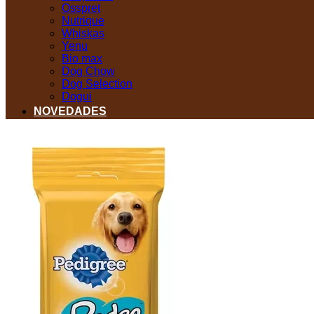
Osspret
Nutrique
Whiskas
Yenu
Bio max
Dog Chow
Dog Selection
Dogui
NOVEDADES