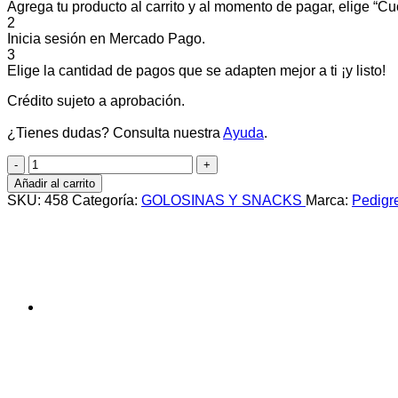
Agrega tu producto al carrito y al momento de pagar, elige “Cuo
2
Inicia sesión en Mercado Pago.
3
Elige la cantidad de pagos que se adapten mejor a ti ¡y listo!
Crédito sujeto a aprobación.
¿Tienes dudas? Consulta nuestra
Ayuda
.
PEDIGREE
RODEO
Añadir al carrito
SABOR
SKU:
458
Categoría:
GOLOSINAS Y SNACKS
Marca:
Pedigr
POLLO
X
4
UNI.
cantidad