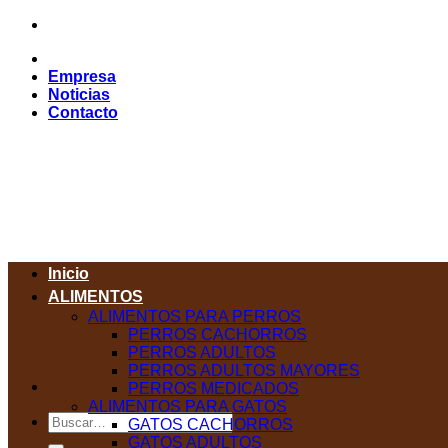
Saltar
al
contenido
Empresa
Noticias
Contacto
Inicio
ALIMENTOS
ALIMENTOS PARA PERROS
PERROS CACHORROS
PERROS ADULTOS
PERROS ADULTOS MAYORES
PERROS MEDICADOS
ALIMENTOS PARA GATOS
Buscar
GATOS CACHORROS
por:
GATOS ADULTOS