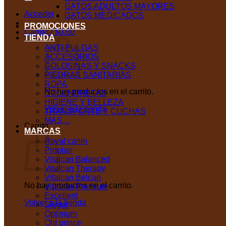
GATOS ADULTOS MAYORES
Acceder
GATOS MEDICADOS
PROMOCIONES
Carrito /
$
0,00
TIENDA
ANTI PULGAS
ACCESORIOS
GOLOSINAS Y SNACKS
PIEDRAS SANITARIAS
ROPA
No hay productos en el carrito.
COLCHONETAS
HIGIENE Y BELLEZA
Volver a la tienda
TRANSPORTE Y CUCHAS
MAS…
Carrito
MARCAS
Royal canin
Proplan
Vitalcan Balanced
Vitalcan Therapy
Vitalcan Belcan
No hay productos en el carrito.
Vitalcan Premium
Excellent
Volver a la tienda
Sieger
Optimum
Old prince