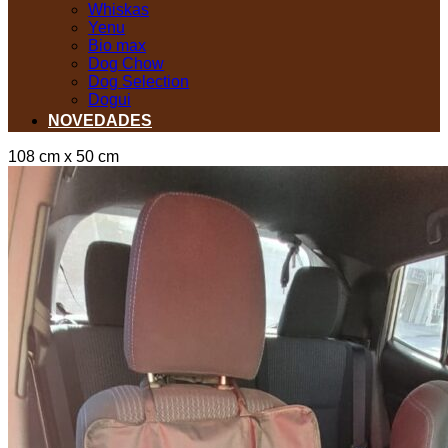
Whiskas
Yenu
Bio max
Dog Chow
Dog Selection
Dogui
NOVEDADES
108 cm x 50 cm