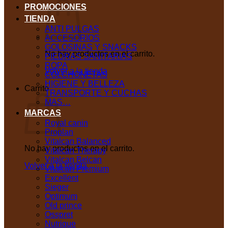
PROMOCIONES
TIENDA
ANTI PULGAS
ACCESORIOS
GOLOSINAS Y SNACKS
No hay productos en el carrito.
PIEDRAS SANITARIAS
ROPA
Volver a la tienda
COLCHONETAS
HIGIENE Y BELLEZA
Carrito
TRANSPORTE Y CUCHAS
MAS…
MARCAS
Royal canin
Proplan
Vitalcan Balanced
No hay productos en el carrito.
Vitalcan Therapy
Vitalcan Belcan
Volver a la tienda
Vitalcan Premium
Excellent
Sieger
Optimum
Old prince
Osspret
Nutrique