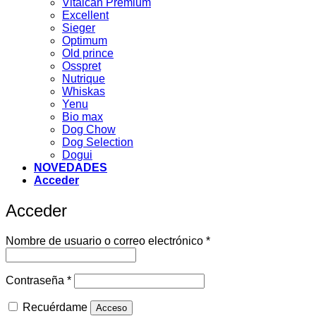
Vitalcan Premium
Excellent
Sieger
Optimum
Old prince
Osspret
Nutrique
Whiskas
Yenu
Bio max
Dog Chow
Dog Selection
Dogui
NOVEDADES
Acceder
Acceder
Obligatorio
Nombre de usuario o correo electrónico
*
Obligatorio
Contraseña
*
Recuérdame
Acceso