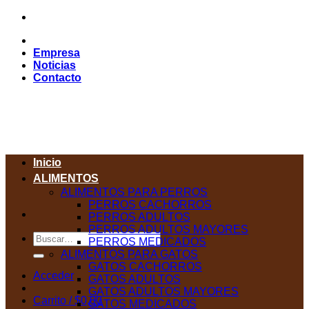
Saltar
al
contenido
Empresa
Noticias
Contacto
Inicio
ALIMENTOS
ALIMENTOS PARA PERROS
PERROS CACHORROS
PERROS ADULTOS
PERROS ADULTOS MAYORES
Buscar
PERROS MEDICADOS
por:
ALIMENTOS PARA GATOS
GATOS CACHORROS
Acceder
GATOS ADULTOS
GATOS ADULTOS MAYORES
Carrito /
$
0,00
GATOS MEDICADOS