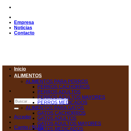
Saltar
al
contenido
Empresa
Noticias
Contacto
Inicio
ALIMENTOS
ALIMENTOS PARA PERROS
PERROS CACHORROS
PERROS ADULTOS
PERROS ADULTOS MAYORES
Buscar
PERROS MEDICADOS
por:
ALIMENTOS PARA GATOS
GATOS CACHORROS
Acceder
GATOS ADULTOS
GATOS ADULTOS MAYORES
Carrito /
$
0,00
GATOS MEDICADOS