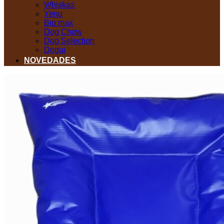
Whiskas
Yenu
Bio max
Dog Chow
Dog Selection
Dogui
NOVEDADES