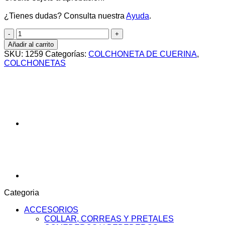
¿Tienes dudas? Consulta nuestra
Ayuda
.
COLCHONETA
LONA
Añadir al carrito
TIPO
SKU:
1259
Categorías:
COLCHONETA DE CUERINA
,
ZONDA
COLCHONETAS
75CM
X
100CM
cantidad
Categoria
ACCESORIOS
COLLAR, CORREAS Y PRETALES