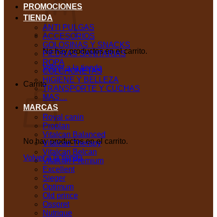
PROMOCIONES
TIENDA
ANTI PULGAS
ACCESORIOS
GOLOSINAS Y SNACKS
No hay productos en el carrito.
PIEDRAS SANITARIAS
ROPA
Volver a la tienda
COLCHONETAS
HIGIENE Y BELLEZA
Carrito
TRANSPORTE Y CUCHAS
MAS…
MARCAS
Royal canin
Proplan
Vitalcan Balanced
No hay productos en el carrito.
Vitalcan Therapy
Vitalcan Belcan
Volver a la tienda
Vitalcan Premium
Excellent
Sieger
Optimum
Old prince
Osspret
Nutrique