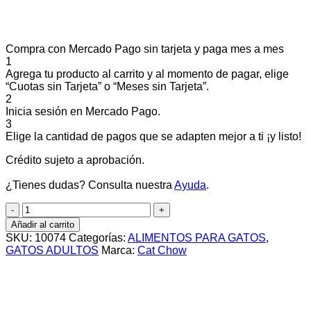
Compra con Mercado Pago sin tarjeta y paga mes a mes
1
Agrega tu producto al carrito y al momento de pagar, elige
“Cuotas sin Tarjeta” o “Meses sin Tarjeta”.
2
Inicia sesión en Mercado Pago.
3
Elige la cantidad de pagos que se adapten mejor a ti ¡y listo!
Crédito sujeto a aprobación.
¿Tienes dudas? Consulta nuestra
Ayuda
.
CAT
CHOW
Añadir al carrito
ADULTO
SKU:
10074
Categorías:
ALIMENTOS PARA GATOS
,
PESCADO
GATOS ADULTOS
Marca:
Cat Chow
X
3KG
cantidad