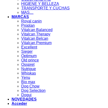
HIGIENE Y BELLEZA
TRANSPORTE Y CUCHAS
MAS…
MARCAS
Royal canin
Proplan
Vitalcan Balanced
Vitalcan Therapy
Vitalcan Belcan
Vitalcan Premium
Excellent
Sieger
Optimum
Old prince
Osspret
Nutrique
Whiskas
Yenu
Bio max
Dog Chow
Dog Selection
Dogui
NOVEDADES
Acceder