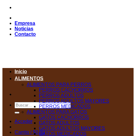
Saltar
al
contenido
Empresa
Noticias
Contacto
Inicio
ALIMENTOS
ALIMENTOS PARA PERROS
PERROS CACHORROS
PERROS ADULTOS
PERROS ADULTOS MAYORES
Buscar
PERROS MEDICADOS
por:
ALIMENTOS PARA GATOS
GATOS CACHORROS
Acceder
GATOS ADULTOS
GATOS ADULTOS MAYORES
Carrito /
$
0,00
GATOS MEDICADOS