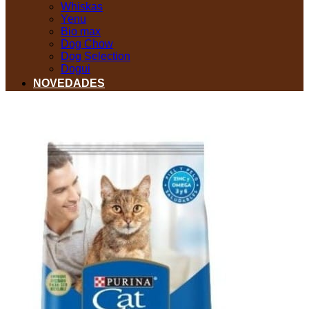
Whiskas
Yenu
Bio max
Dog Chow
Dog Selection
Dogui
NOVEDADES