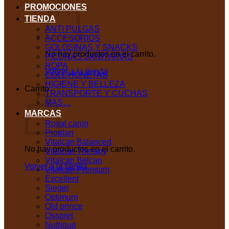
PROMOCIONES
TIENDA
ANTI PULGAS
ACCESORIOS
GOLOSINAS Y SNACKS
No hay productos en el carrito.
PIEDRAS SANITARIAS
ROPA
Volver a la tienda
COLCHONETAS
HIGIENE Y BELLEZA
Carrito
TRANSPORTE Y CUCHAS
MAS…
MARCAS
Royal canin
Proplan
Vitalcan Balanced
No hay productos en el carrito.
Vitalcan Therapy
Vitalcan Belcan
Volver a la tienda
Vitalcan Premium
Excellent
Sieger
Optimum
Old prince
Osspret
Nutrique