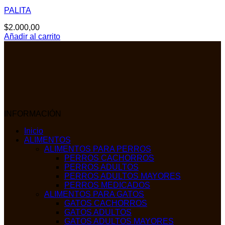
PALITA
$
2.000,00
Añadir al carrito
INFORMACIÓN
Inicio
ALIMENTOS
ALIMENTOS PARA PERROS
PERROS CACHORROS
PERROS ADULTOS
PERROS ADULTOS MAYORES
PERROS MEDICADOS
ALIMENTOS PARA GATOS
GATOS CACHORROS
GATOS ADULTOS
GATOS ADULTOS MAYORES