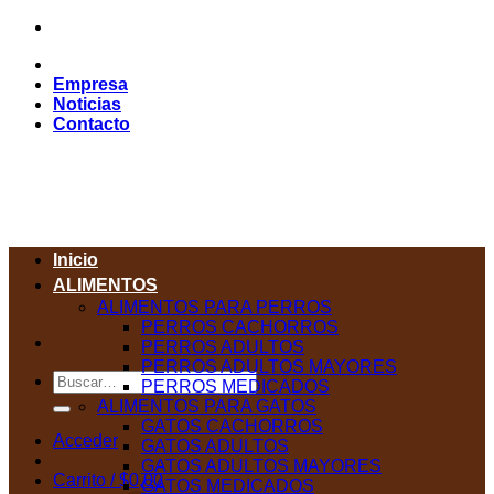
Saltar
al
contenido
Empresa
Noticias
Contacto
Inicio
ALIMENTOS
ALIMENTOS PARA PERROS
PERROS CACHORROS
PERROS ADULTOS
PERROS ADULTOS MAYORES
Buscar
PERROS MEDICADOS
por:
ALIMENTOS PARA GATOS
GATOS CACHORROS
Acceder
GATOS ADULTOS
GATOS ADULTOS MAYORES
Carrito /
$
0,00
GATOS MEDICADOS