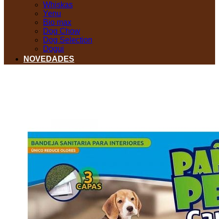
Whiskas
Yenu
Bio max
Dog Chow
Dog Selection
Dogui
NOVEDADES