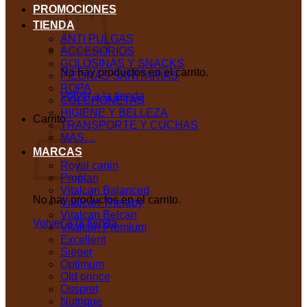
PROMOCIONES
TIENDA
ANTI PULGAS
ACCESORIOS
GOLOSINAS Y SNACKS
No hay productos en el carrito.
PIEDRAS SANITARIAS
ROPA
Volver a la tienda
COLCHONETAS
HIGIENE Y BELLEZA
Carrito
TRANSPORTE Y CUCHAS
MAS…
MARCAS
Royal canin
Proplan
Vitalcan Balanced
No hay productos en el carrito.
Vitalcan Therapy
Vitalcan Belcan
Volver a la tienda
Vitalcan Premium
Excellent
Sieger
Optimum
Old prince
Osspret
Nutrique