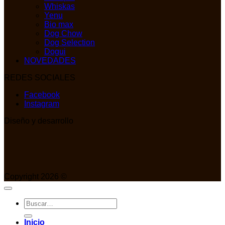
Whiskas
Yenu
Bio max
Dog Chow
Dog Selection
Dogui
NOVEDADES
REDES SOCIALES
Facebook
Instagram
Diseño y desarrollo
Copyright 2026 ©
Buscar
por:
Inicio