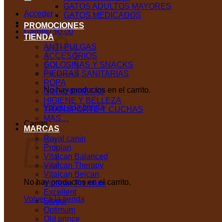
GATOS ADULTOS MAYORES
Acceder
GATOS MEDICADOS
PROMOCIONES
Carrito /
$
0,00
TIENDA
ANTI PULGAS
ACCESORIOS
GOLOSINAS Y SNACKS
PIEDRAS SANITARIAS
ROPA
No hay productos en el carrito.
COLCHONETAS
HIGIENE Y BELLEZA
Volver a la tienda
TRANSPORTE Y CUCHAS
MAS…
Carrito
MARCAS
Royal canin
Proplan
Vitalcan Balanced
Vitalcan Therapy
Vitalcan Belcan
No hay productos en el carrito.
Vitalcan Premium
Excellent
Volver a la tienda
Sieger
Optimum
Old prince