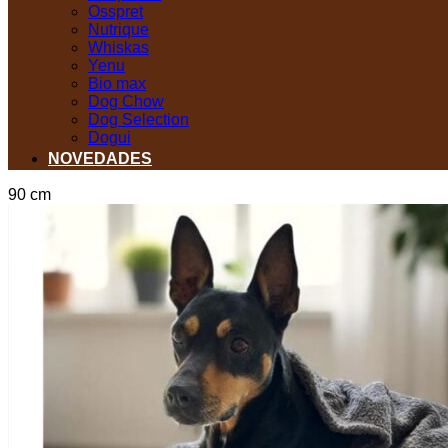
Osspret
Nutrique
Whiskas
Yenu
Bio max
Dog Chow
Dog Selection
Dogui
NOVEDADES
90 cm