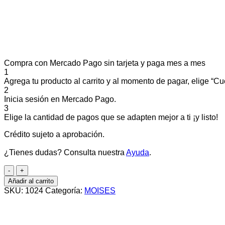
Compra con Mercado Pago sin tarjeta y paga mes a mes
1
Agrega tu producto al carrito y al momento de pagar, elige “Cuo
2
Inicia sesión en Mercado Pago.
3
Elige la cantidad de pagos que se adapten mejor a ti ¡y listo!
Crédito sujeto a aprobación.
¿Tienes dudas? Consulta nuestra
Ayuda
.
Camita
refugio
Añadir al carrito
con
SKU:
1024
Categoría:
MOISES
mantita
grand
cantidad