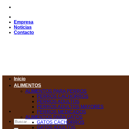
Saltar
al
contenido
Empresa
Noticias
Contacto
Inicio
ALIMENTOS
ALIMENTOS PARA PERROS
PERROS CACHORROS
PERROS ADULTOS
PERROS ADULTOS MAYORES
PERROS MEDICADOS
ALIMENTOS PARA GATOS
Buscar
GATOS CACHORROS
por:
GATOS ADULTOS