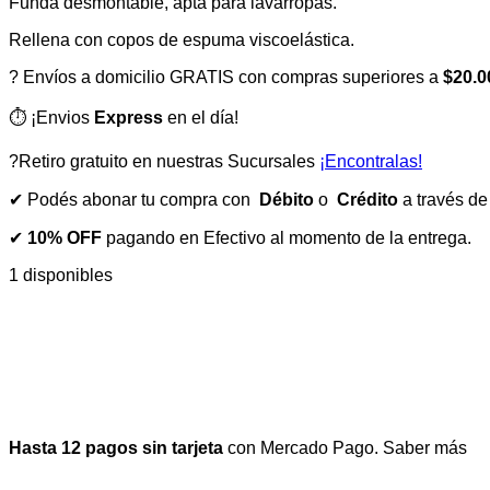
Funda desmontable, apta para lavarropas.
Rellena con copos de espuma viscoelástica.
? Envíos a domicilio GRATIS con compras superiores a
$20.0
⏱️ ¡Envios
Express
en el día!
?Retiro gratuito en nuestras Sucursales
¡Encontralas!
✔ Podés abonar tu compra con
Débito
o
Crédito
a través d
✔
10% OFF
pagando en Efectivo al momento de la entrega.
1 disponibles
Hasta 12 pagos sin tarjeta
con Mercado Pago.
Saber más