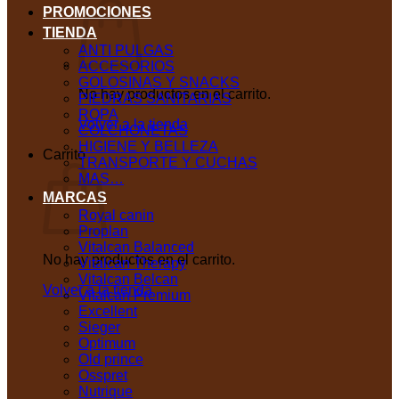
PROMOCIONES
TIENDA
ANTI PULGAS
ACCESORIOS
GOLOSINAS Y SNACKS
No hay productos en el carrito.
PIEDRAS SANITARIAS
ROPA
Volver a la tienda
COLCHONETAS
HIGIENE Y BELLEZA
Carrito
TRANSPORTE Y CUCHAS
MAS…
MARCAS
Royal canin
Proplan
Vitalcan Balanced
No hay productos en el carrito.
Vitalcan Therapy
Vitalcan Belcan
Volver a la tienda
Vitalcan Premium
Excellent
Sieger
Optimum
Old prince
Osspret
Nutrique