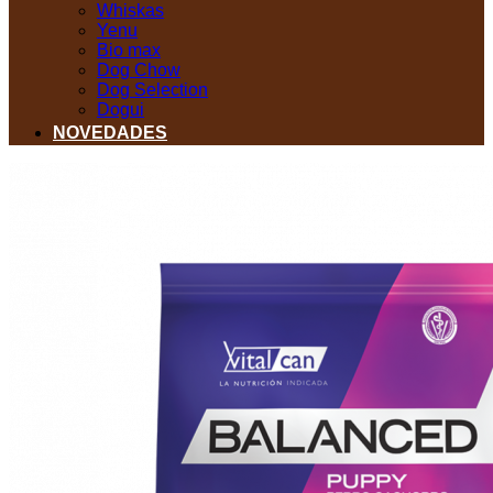
Whiskas
Yenu
Bio max
Dog Chow
Dog Selection
Dogui
NOVEDADES