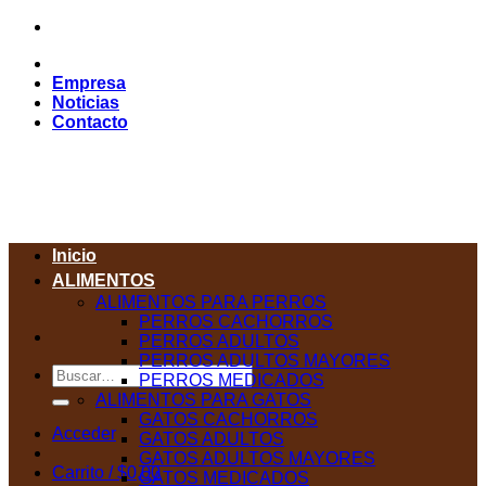
Saltar
al
contenido
Empresa
Noticias
Contacto
Inicio
ALIMENTOS
ALIMENTOS PARA PERROS
PERROS CACHORROS
PERROS ADULTOS
PERROS ADULTOS MAYORES
Buscar
PERROS MEDICADOS
por:
ALIMENTOS PARA GATOS
GATOS CACHORROS
Acceder
GATOS ADULTOS
GATOS ADULTOS MAYORES
Carrito /
$
0,00
GATOS MEDICADOS