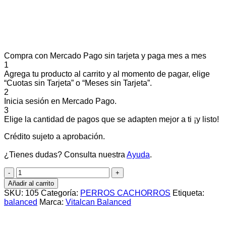
Compra con Mercado Pago sin tarjeta y paga mes a mes
1
Agrega tu producto al carrito y al momento de pagar, elige
“Cuotas sin Tarjeta” o “Meses sin Tarjeta”.
2
Inicia sesión en Mercado Pago.
3
Elige la cantidad de pagos que se adapten mejor a ti ¡y listo!
Crédito sujeto a aprobación.
¿Tienes dudas? Consulta nuestra
Ayuda
.
BALANCED
PERRO
Añadir al carrito
CACHORRO
SKU:
105
Categoría:
PERROS CACHORROS
Etiqueta:
RAZA
balanced
Marca:
Vitalcan Balanced
GRANDE
X
20KG