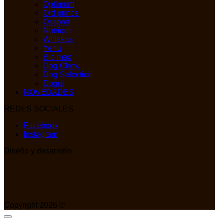
Optimum
Old prince
Osspret
Nutrique
Whiskas
Yenu
Bio max
Dog Chow
Dog Selection
Dogui
NOVEDADES
REDES SOCIALES
Facebook
Instagram
Diseño y desarrollo
Copyright 2026 ©