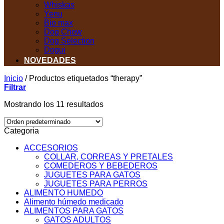
Whiskas
Yenu
Bio max
Dog Chow
Dog Selection
Dogui
NOVEDADES
Inicio
/
Productos etiquetados “therapy”
Filtrar
Mostrando los 11 resultados
Categoria
ACCESORIOS
COLLAR, CORREAS Y PRETALES
COMEDEROS Y BEBEDEROS
JUGUETES PARA GATOS
JUGUETES PARA PERROS
ALIMENTO HUMEDO
Alimento húmedo medicado
ALIMENTOS PARA GATOS
GATOS ADULTOS