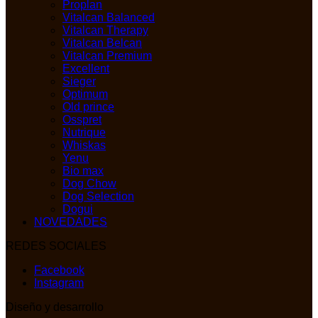
Proplan
Vitalcan Balanced
Vitalcan Therapy
Vitalcan Belcan
Vitalcan Premium
Excellent
Sieger
Optimum
Old prince
Osspret
Nutrique
Whiskas
Yenu
Bio max
Dog Chow
Dog Selection
Dogui
NOVEDADES
REDES SOCIALES
Facebook
Instagram
Diseño y desarrollo