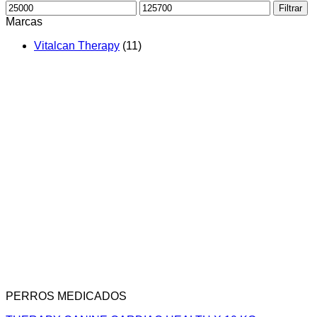
Precio
Precio
Filtrar
mínimo
máximo
Marcas
Vitalcan Therapy
(11)
PERROS MEDICADOS