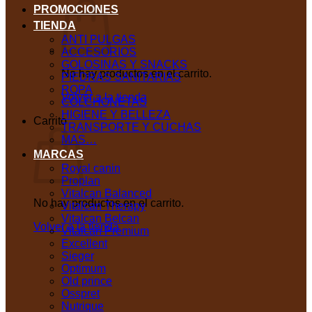
PROMOCIONES
TIENDA
ANTI PULGAS
ACCESORIOS
GOLOSINAS Y SNACKS
No hay productos en el carrito.
PIEDRAS SANITARIAS
ROPA
Volver a la tienda
COLCHONETAS
HIGIENE Y BELLEZA
Carrito
TRANSPORTE Y CUCHAS
MAS…
MARCAS
Royal canin
Proplan
Vitalcan Balanced
No hay productos en el carrito.
Vitalcan Therapy
Vitalcan Belcan
Volver a la tienda
Vitalcan Premium
Excellent
Sieger
Optimum
Old prince
Osspret
Nutrique