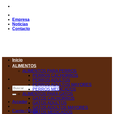
Saltar
al
contenido
Empresa
Noticias
Contacto
Inicio
ALIMENTOS
ALIMENTOS PARA PERROS
PERROS CACHORROS
PERROS ADULTOS
PERROS ADULTOS MAYORES
Buscar
PERROS MEDICADOS
por:
ALIMENTOS PARA GATOS
GATOS CACHORROS
Acceder
GATOS ADULTOS
GATOS ADULTOS MAYORES
Carrito /
$
0,00
GATOS MEDICADOS