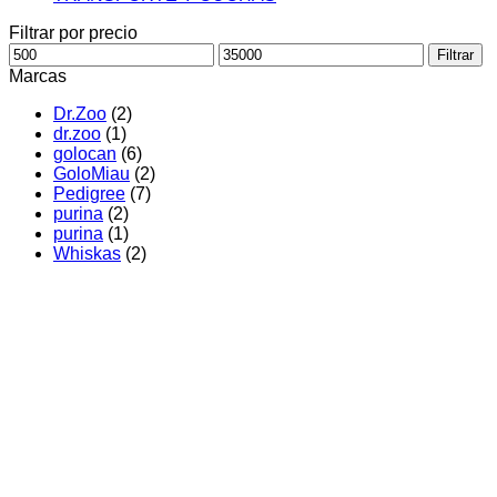
Filtrar por precio
Precio
Precio
Filtrar
mínimo
máximo
Marcas
Dr.Zoo
(2)
dr.zoo
(1)
golocan
(6)
GoloMiau
(2)
Pedigree
(7)
purina
(2)
purina
(1)
Whiskas
(2)