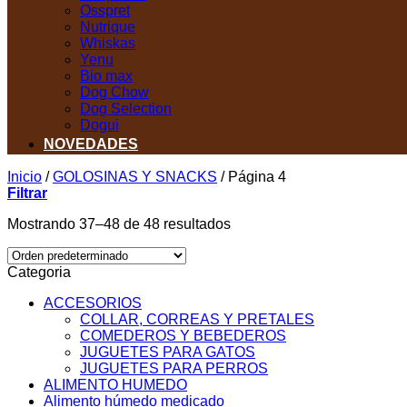
Osspret
Nutrique
Whiskas
Yenu
Bio max
Dog Chow
Dog Selection
Dogui
NOVEDADES
Inicio
/
GOLOSINAS Y SNACKS
/
Página 4
Filtrar
Mostrando 37–48 de 48 resultados
Categoria
ACCESORIOS
COLLAR, CORREAS Y PRETALES
COMEDEROS Y BEBEDEROS
JUGUETES PARA GATOS
JUGUETES PARA PERROS
ALIMENTO HUMEDO
Alimento húmedo medicado