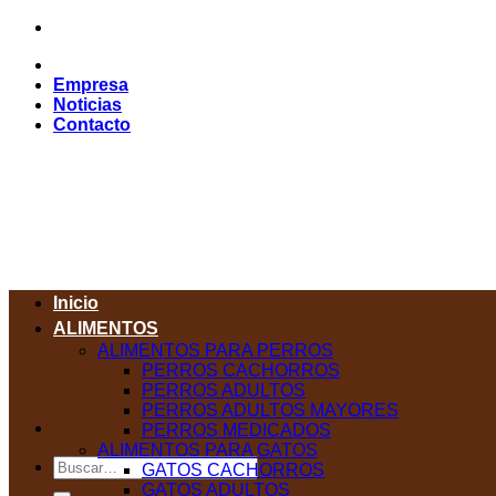
Saltar
al
contenido
Empresa
Noticias
Contacto
Inicio
ALIMENTOS
ALIMENTOS PARA PERROS
PERROS CACHORROS
PERROS ADULTOS
PERROS ADULTOS MAYORES
PERROS MEDICADOS
ALIMENTOS PARA GATOS
Buscar
GATOS CACHORROS
por:
GATOS ADULTOS