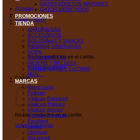
GATOS ADULTOS MAYORES
Acceder
GATOS MEDICADOS
PROMOCIONES
Carrito /
$
0,00
TIENDA
ANTI PULGAS
ACCESORIOS
GOLOSINAS Y SNACKS
PIEDRAS SANITARIAS
ROPA
No hay productos en el carrito.
COLCHONETAS
HIGIENE Y BELLEZA
Volver a la tienda
TRANSPORTE Y CUCHAS
MAS…
Carrito
MARCAS
Royal canin
Proplan
Vitalcan Balanced
Vitalcan Therapy
Vitalcan Belcan
No hay productos en el carrito.
Vitalcan Premium
Excellent
Volver a la tienda
Sieger
Optimum
Old prince